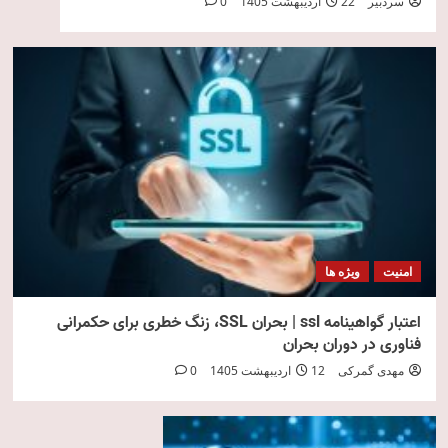
سردبیر
22 اردیبهشت 1405
0
امنیت
ویژه ها
اعتبار گواهینامه ssl | بحران SSL، زنگ خطری برای حکمرانی
فناوری در دوران بحران
مهدی گمرکی
12 اردیبهشت 1405
0