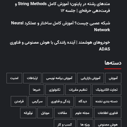
متدهای رشته در پایتون؛ آموزش کامل String Methods و
فرمت‌دهی حرفه‌ای | جلسه ۱۲
شبکه عصبی چیست؟ آموزش کامل ساختار و عملکرد Neural
Network
خودروهای هوشمند | آینده رانندگی با هوش مصنوعی و فناوری
ADAS
دسته‌ها
آموزش
آموزش بازاریابی
آموزش برنامه نویسی
ارتباطات
امنیت
تجارت الکترونیک
تنظیم مقررات
تکنولوژی
خبرها
دسته بندی نشده
دیدگاه
زندگی و فناوری
سرگرمی
فرامتن
فناوری اطلاعات
مجله علوم
مقالات
موبایل
نوآورانه
هوش مصنوعی
ویژه ها
کسب و کار