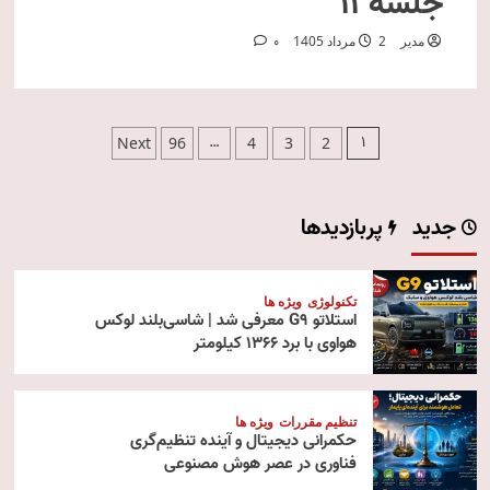
جلسه ۱۱
مدیر
2 مرداد 1405
0
صفحه‌بندی
…
1
Next
96
4
3
2
نوشته‌ها
جدید
پربازدیدها
تکنولوژی
ویژه ها
استلاتو G9 معرفی شد | شاسی‌بلند لوکس
هواوی با برد ۱۳۶۶ کیلومتر
تنظیم مقررات
ویژه ها
حکمرانی دیجیتال و آینده تنظیم‌گری
فناوری در عصر هوش مصنوعی