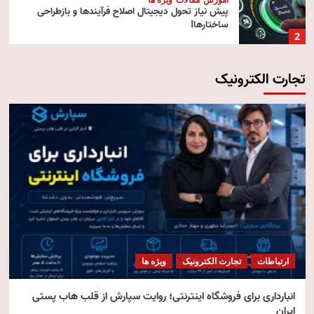
پیش‌ نیاز تحول دیجیتال اصلاح فرآیندها و بازطراحی
ساختارها!
2
تجارت الکترونیک
آموزش
تکنولوژی
مقالات
رایانش ابری (Cloud Computing)
3
تکنولوژی
مقالات
ویژه ها
هوش مصنوعی استنتاجی
4
امنیت
مقالات
ویژه ها
امنیت فناوری اطلاعات
ارتباطات
تجارت الکترونیک
ویژه ها
5
انبارداری برای فروشگاه اینترنتی؛ روایت سپارش از قلب هاب پستی
ایران