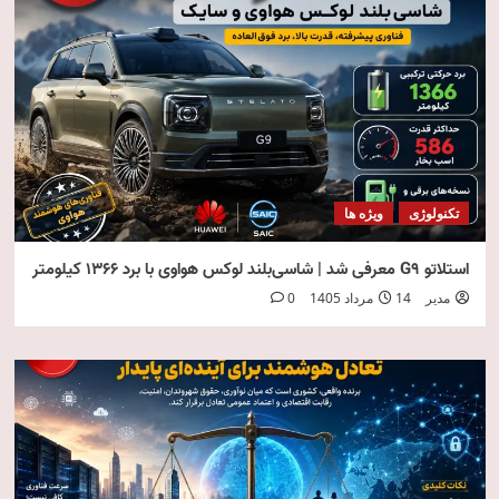
تکنولوژی
ویژه ها
استلاتو G9 معرفی شد | شاسی‌بلند لوکس هواوی با برد ۱۳۶۶ کیلومتر
مدیر
14 مرداد 1405
0