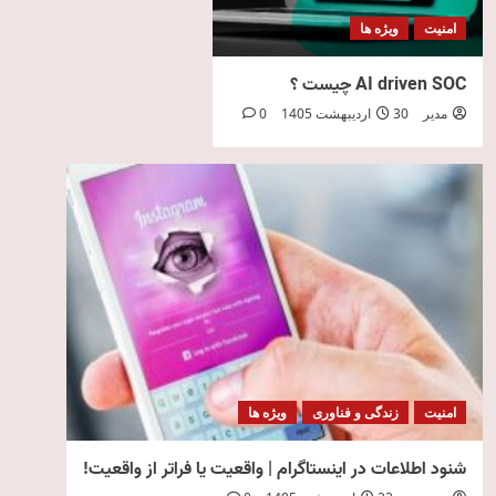
امنیت
ویژه ها
AI driven SOC چیست ؟
مدیر
30 اردیبهشت 1405
0
امنیت
زندگی و فناوری
ویژه ها
شنود اطلاعات در اینستاگرام | واقعیت یا فراتر از واقعیت!