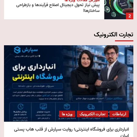
پیش‌ نیاز تحول دیجیتال اصلاح فرآیندها و بازطراحی
ساختارها!
2
تجارت الکترونیک
آموزش
تکنولوژی
مقالات
رایانش ابری (Cloud Computing)
3
تکنولوژی
مقالات
ویژه ها
هوش مصنوعی استنتاجی
4
امنیت
مقالات
ویژه ها
امنیت فناوری اطلاعات
ارتباطات
تجارت الکترونیک
ویژه ها
5
انبارداری برای فروشگاه اینترنتی؛ روایت سپارش از قلب هاب پستی
ایران