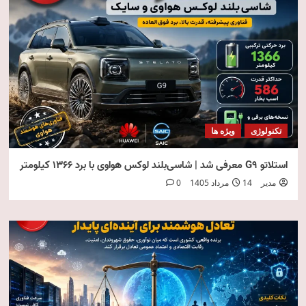
تکنولوژی
ویژه ها
استلاتو G9 معرفی شد | شاسی‌بلند لوکس هواوی با برد ۱۳۶۶ کیلومتر
مدیر
14 مرداد 1405
0