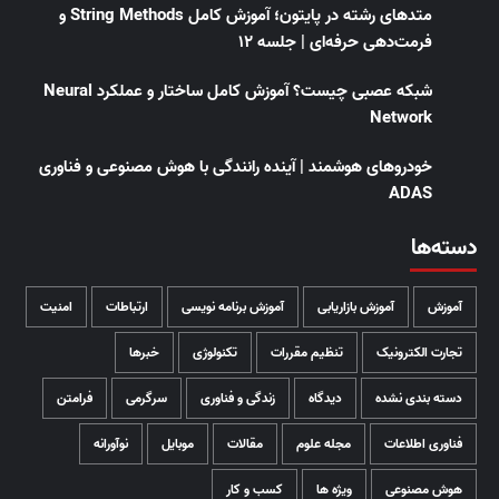
متدهای رشته در پایتون؛ آموزش کامل String Methods و
فرمت‌دهی حرفه‌ای | جلسه ۱۲
شبکه عصبی چیست؟ آموزش کامل ساختار و عملکرد Neural
Network
خودروهای هوشمند | آینده رانندگی با هوش مصنوعی و فناوری
ADAS
دسته‌ها
آموزش
آموزش بازاریابی
آموزش برنامه نویسی
ارتباطات
امنیت
تجارت الکترونیک
تنظیم مقررات
تکنولوژی
خبرها
دسته بندی نشده
دیدگاه
زندگی و فناوری
سرگرمی
فرامتن
فناوری اطلاعات
مجله علوم
مقالات
موبایل
نوآورانه
هوش مصنوعی
ویژه ها
کسب و کار