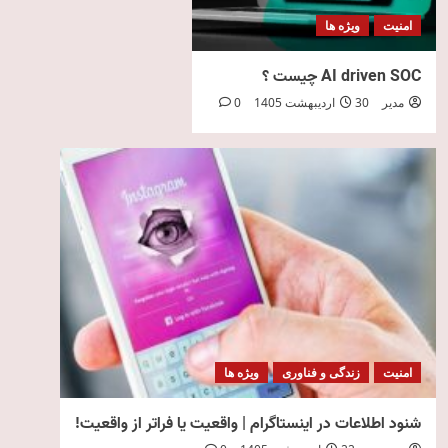
امنیت
ویژه ها
AI driven SOC چیست ؟
مدیر
30 اردیبهشت 1405
0
امنیت
زندگی و فناوری
ویژه ها
شنود اطلاعات در اینستاگرام | واقعیت یا فراتر از واقعیت!