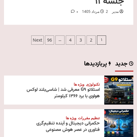
جلسه ۱۱
مدیر
2 مرداد 1405
0
صفحه‌بندی
…
1
Next
96
4
3
2
نوشته‌ها
جدید
پربازدیدها
تکنولوژی
ویژه ها
استلاتو G9 معرفی شد | شاسی‌بلند لوکس
هواوی با برد ۱۳۶۶ کیلومتر
تنظیم مقررات
ویژه ها
حکمرانی دیجیتال و آینده تنظیم‌گری
فناوری در عصر هوش مصنوعی