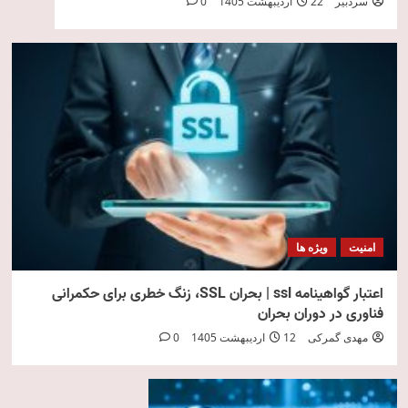
سردبیر
22 اردیبهشت 1405
0
امنیت
ویژه ها
اعتبار گواهینامه ssl | بحران SSL، زنگ خطری برای حکمرانی
فناوری در دوران بحران
مهدی گمرکی
12 اردیبهشت 1405
0