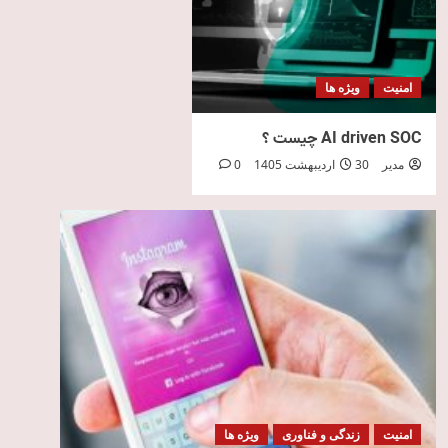
امنیت
ویژه ها
AI driven SOC چیست ؟
مدیر
30 اردیبهشت 1405
0
امنیت
زندگی و فناوری
ویژه ها