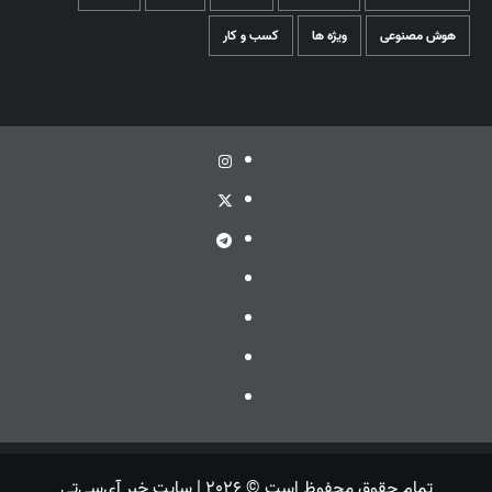
هوش مصنوعی
ویژه ها
کسب و کار
اینستاگرام
توئیتر
تلگرام
ویراستی
گپ
ایتا
بله
تمام حقوق محفوظ است © 2026 | سایت خبر آی‌سی‌تی