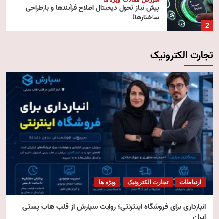
پیش‌ نیاز تحول دیجیتال اصلاح فرآیندها و بازطراحی
ساختارها!
2
تجارت الکترونیک
آموزش
تکنولوژی
مقالات
رایانش ابری (Cloud Computing)
3
تکنولوژی
مقالات
ویژه ها
هوش مصنوعی استنتاجی
4
امنیت
مقالات
ویژه ها
امنیت فناوری اطلاعات
ارتباطات
تجارت الکترونیک
ویژه ها
5
انبارداری برای فروشگاه اینترنتی؛ روایت سپارش از قلب هاب پستی
ایران