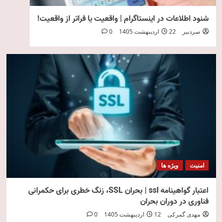
شنود اطلاعات در اینستاگرام | واقعیت یا فراتر از واقعیت!
سردبیر
22 اردیبهشت 1405
0
امنیت
ویژه ها
اعتبار گواهینامه ssl | بحران SSL، زنگ خطری برای حکمرانی
فناوری در دوران بحران
مهدی گمرکی
12 اردیبهشت 1405
0