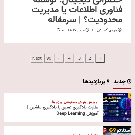
حکمرانی دیجیتال؛ توسعه
فناوری اطلاعات یا مدیریت
محدودیت؟ | سرمقاله
مهدی گمرکی
3 مرداد 1405
0
صفحه‌بندی
…
1
Next
96
4
3
2
نوشته‌ها
جدید
پربازدیدها
آموزش
هوش مصنوعی
ویژه ها
تفاوت یادگیری عمیق با یادگیری ماشین |
آموزش Deep Learning