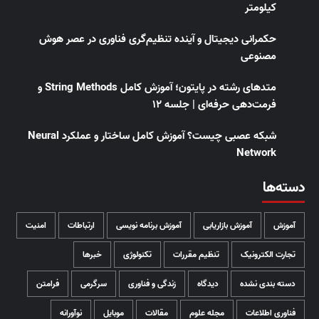
کیلومتر
حکمرانی دیجیتال و آینده تنظیم‌گری فناوری در عصر هوش
مصنوعی
متدهای رشته در پایتون؛ آموزش کامل String Methods و
فرمت‌دهی حرفه‌ای | جلسه ۱۲
شبکه عصبی چیست؟ آموزش کامل ساختار و عملکرد Neural
Network
دسته‌ها
آموزش
آموزش بازاریابی
آموزش برنامه نویسی
ارتباطات
امنیت
تجارت الکترونیک
تنظیم مقررات
تکنولوژی
خبرها
دسته بندی نشده
دیدگاه
زندگی و فناوری
سرگرمی
فرامتن
فناوری اطلاعات
مجله علوم
مقالات
موبایل
نوآورانه