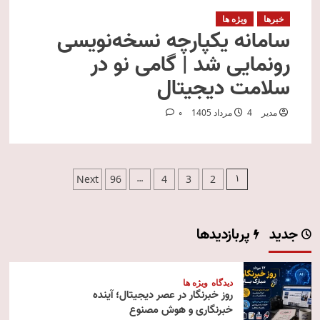
خبرها
ویژه ها
سامانه یکپارچه نسخه‌نویسی
رونمایی شد | گامی نو در
سلامت دیجیتال
مدیر
4 مرداد 1405
0
صفحه‌بندی
…
1
Next
96
4
3
2
نوشته‌ها
جدید
پربازدیدها
دیدگاه
ویژه ها
روز خبرنگار در عصر دیجیتال؛ آینده
خبرنگاری و هوش مصنوع