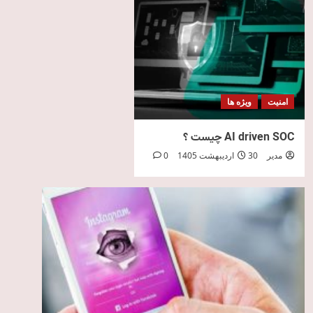
امنیت
ویژه ها
AI driven SOC چیست ؟
مدیر
30 اردیبهشت 1405
0