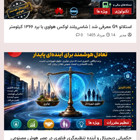
تکنولوژی
ویژه ها
استلاتو G9 معرفی شد | شاسی‌بلند لوکس هواوی با برد ۱۳۶۶ کیلومتر
مدیر
14 مرداد 1405
0
تنظیم مقررات
ویژه ها
حکمرانی دیجیتال و آینده تنظیم‌گری فناوری در عصر هوش مصنوعی