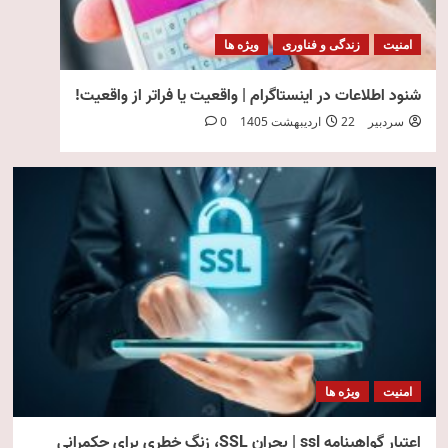
امنیت
زندگی و فناوری
ویژه ها
شنود اطلاعات در اینستاگرام | واقعیت یا فراتر از واقعیت!
سردبیر
22 اردیبهشت 1405
0
امنیت
ویژه ها
اعتبار گواهینامه ssl | بحران SSL، زنگ خطری برای حکمرانی