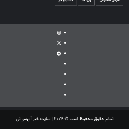
هوش مصنوعی
ویژه ها
کسب و کار
اینستاگرام
توئیتر
تلگرام
ویراستی
گپ
ایتا
بله
تمام حقوق محفوظ است © 2026 | سایت خبر آی‌سی‌تی