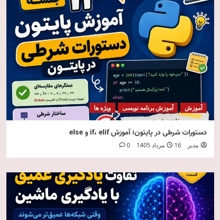
آموزش
آموزش برنامه نویسی
ویژه ها
دستورات شرطی در پایتون؛ آموزش if، elif و else
مدیر
16 مرداد 1405
0