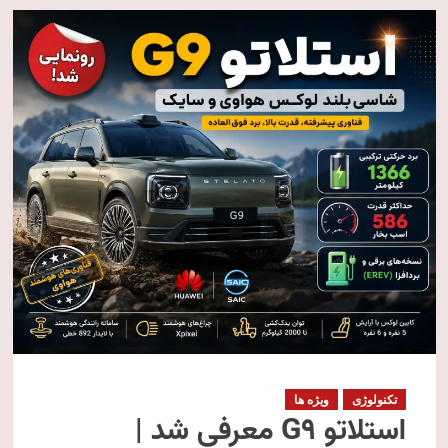
تکنولوژی
ویژه ها
استلاتو G9 معرفی شد |