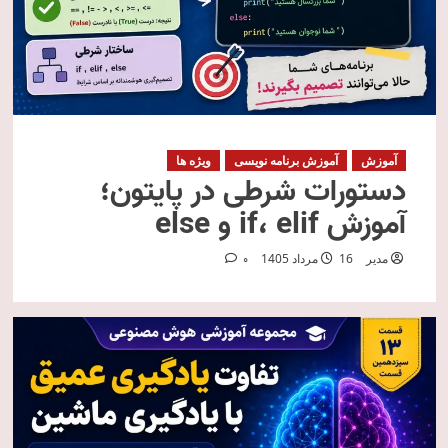
آموزش
آموزش برنامه نویسی
ویژه ها
دستورات شرطی در پایتون؛
آموزش if، elif و else
مدیر
16 مرداد 1405
0