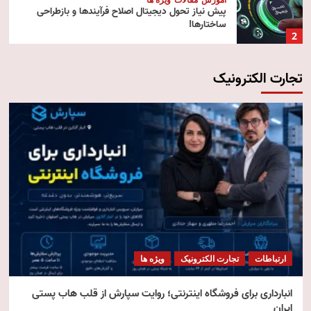
پیش‌ نیاز تحول دیجیتال اصلاح فرآیندها و بازطراحی
ساختارها!
2
تجارت الکترونیک
آموزش
تکنولوژی
مقالات
رایانش ابری (Cloud Computing)
3
تکنولوژی
مقالات
ویژه ها
هوش مصنوعی استنتاجی
4
امنیت
مقالات
ویژه ها
امنیت فناوری اطلاعات
ارتباطات
تجارت الکترونیک
ویژه ها
5
انبارداری برای فروشگاه اینترنتی؛ روایت سپارش از قلب هاب پستی
ایران