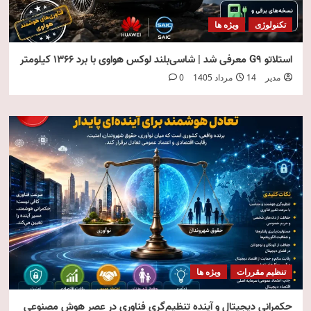
تکنولوژی
ویژه ها
استلاتو G9 معرفی شد | شاسی‌بلند لوکس هواوی با برد ۱۳۶۶ کیلومتر
مدیر
14 مرداد 1405
0
تنظیم مقررات
ویژه ها
حکمرانی دیجیتال و آینده تنظیم‌گری فناوری در عصر هوش مصنوعی