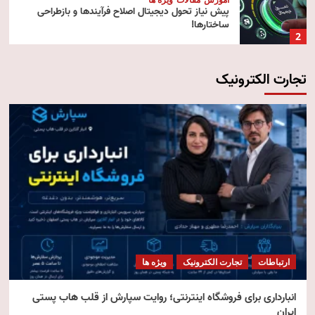
پیش‌ نیاز تحول دیجیتال اصلاح فرآیندها و بازطراحی
ساختارها!
2
تجارت الکترونیک
آموزش
تکنولوژی
مقالات
رایانش ابری (Cloud Computing)
3
تکنولوژی
مقالات
ویژه ها
هوش مصنوعی استنتاجی
4
امنیت
مقالات
ویژه ها
امنیت فناوری اطلاعات
ارتباطات
تجارت الکترونیک
ویژه ها
5
انبارداری برای فروشگاه اینترنتی؛ روایت سپارش از قلب هاب پستی
ایران