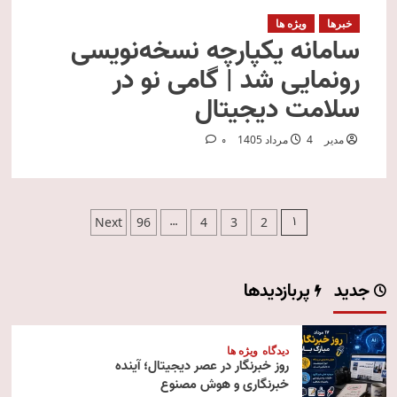
خبرها
ویژه ها
سامانه یکپارچه نسخه‌نویسی
رونمایی شد | گامی نو در
سلامت دیجیتال
مدیر
4 مرداد 1405
0
صفحه‌بندی
…
1
Next
96
4
3
2
نوشته‌ها
جدید
پربازدیدها
دیدگاه
ویژه ها
روز خبرنگار در عصر دیجیتال؛ آینده
خبرنگاری و هوش مصنوع