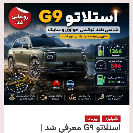
تکنولوژی
ویژه ها
استلاتو G9 معرفی شد |