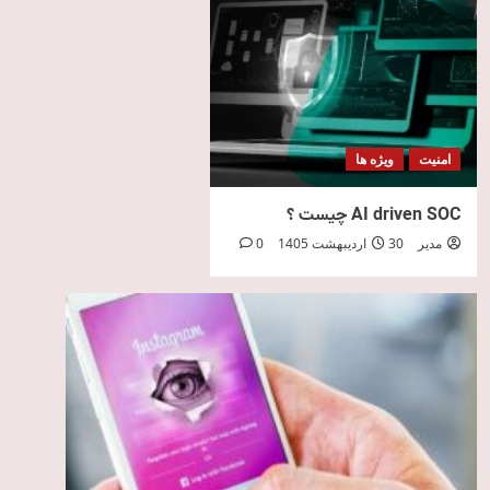
امنیت
ویژه ها
AI driven SOC چیست ؟
مدیر
30 اردیبهشت 1405
0