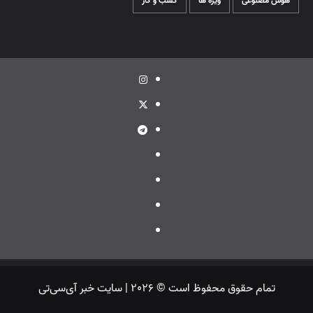
هوش مصنوعی
ویژه ها
کسب و کار
اینستاگرام
توئیتر
تلگرام
ویراستی
گپ
ایتا
بله
تمام حقوق محفوظ است © 2026 | سایت خبر آی‌سی‌تی