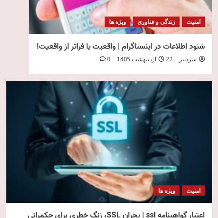
امنیت
زندگی و فناوری
ویژه ها
شنود اطلاعات در اینستاگرام | واقعیت یا فراتر از واقعیت!
سردبیر
22 اردیبهشت 1405
0
امنیت
ویژه ها
اعتبار گواهینامه ssl | بحران SSL، زنگ خطری برای حکمرانی