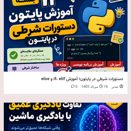
آموزش
آموزش برنامه نویسی
ویژه ها
دستورات شرطی در پایتون؛ آموزش if، elif و else
مدیر
16 مرداد 1405
0