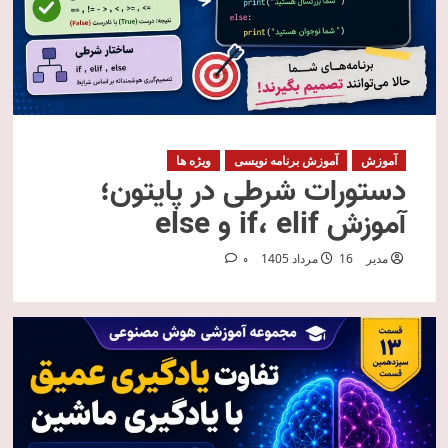
آموزش
آموزش برنامه نویسی
ویژه ها
دستورات شرطی در پایتون؛
آموزش if، elif و else
مدیر
16 مرداد 1405
0