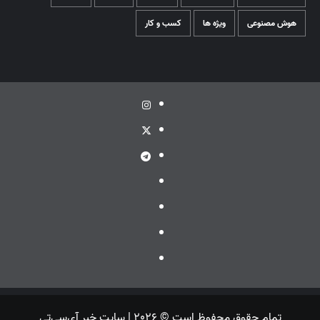
هوش مصنوعی
ویژه ها
کسب و کار
اینستاگرام
توئیتر
تلگرام
ویراستی
گپ
ایتا
بله
تمام حقوق محفوظ است © 2026 | سایت خبر آی‌سی‌تی