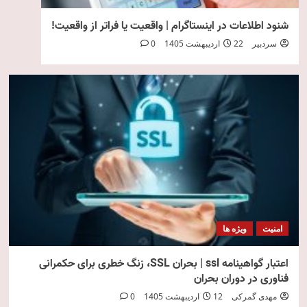
شنود اطلاعات در اینستاگرام | واقعیت یا فراتر از واقعیت!
سردبیر
22 اردیبهشت 1405
0
امنیت
ویژه ها
اعتبار گواهینامه ssl | بحران SSL، زنگ خطری برای حکمرانی
فناوری در دوران بحران
مهدی گمرکی
12 اردیبهشت 1405
0