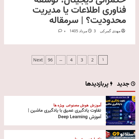
حکمرانی دیجیتال؛ توسعه
فناوری اطلاعات یا مدیریت
محدودیت؟ | سرمقاله
مهدی گمرکی
3 مرداد 1405
0
صفحه‌بندی
…
1
Next
96
4
3
2
نوشته‌ها
جدید
پربازدیدها
آموزش
هوش مصنوعی
ویژه ها
تفاوت یادگیری عمیق با یادگیری ماشین |
آموزش Deep Learning