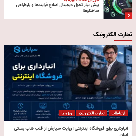
پیش‌ نیاز تحول دیجیتال اصلاح فرآیندها و بازطراحی
ساختارها!
2
تجارت الکترونیک
آموزش
تکنولوژی
مقالات
رایانش ابری (Cloud Computing)
3
تکنولوژی
مقالات
ویژه ها
هوش مصنوعی استنتاجی
4
امنیت
مقالات
ویژه ها
امنیت فناوری اطلاعات
ارتباطات
تجارت الکترونیک
ویژه ها
5
انبارداری برای فروشگاه اینترنتی؛ روایت سپارش از قلب هاب پستی
ایران