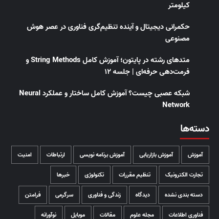
کیلومتر
حکمرانی دیجیتال و آینده تنظیم‌گری فناوری در عصر هوش
مصنوعی
متدهای رشته در پایتون؛ آموزش کامل String Methods و
فرمت‌دهی حرفه‌ای | جلسه ۱۲
شبکه عصبی چیست؟ آموزش کامل ساختار و عملکرد Neural
Network
دسته‌ها
آموزش
آموزش بازاریابی
آموزش برنامه نویسی
ارتباطات
امنیت
تجارت الکترونیک
تنظیم مقررات
تکنولوژی
خبرها
دسته بندی نشده
دیدگاه
زندگی و فناوری
سرگرمی
فرامتن
فناوری اطلاعات
مجله علوم
مقالات
موبایل
نوآورانه