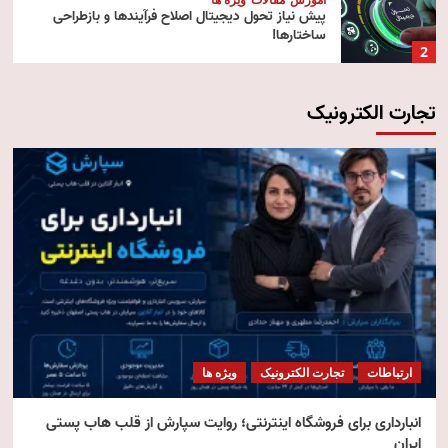
پیش‌ نیاز تحول دیجیتال اصلاح فرآیندها و بازطراحی
ساختارها!
2
تجارت الکترونیک
آموزش
تکنولوژی
مقالات
رایانش ابری (Cloud Computing)
3
تکنولوژی
مقالات
ویژه ها
هوش مصنوعی استنتاجی
4
امنیت
مقالات
ویژه ها
امنیت فناوری اطلاعات
ارتباطات
تجارت الکترونیک
ویژه ها
5
انبارداری برای فروشگاه اینترنتی؛ روایت سپارش از قلب هاب پستی
ایران