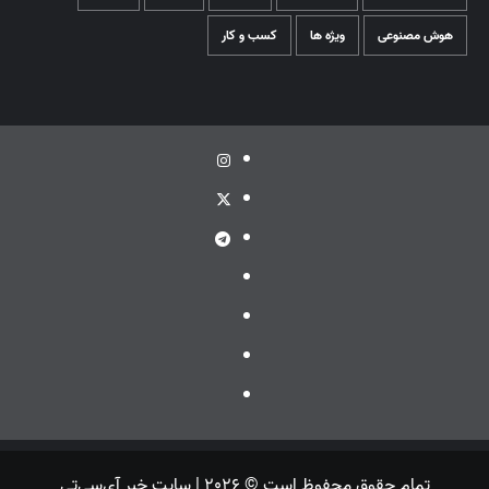
هوش مصنوعی
ویژه ها
کسب و کار
اینستاگرام
توئیتر
تلگرام
ویراستی
گپ
ایتا
بله
تمام حقوق محفوظ است © 2026 | سایت خبر آی‌سی‌تی