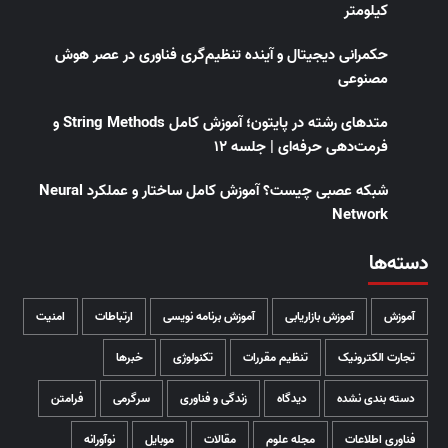
کیلومتر
حکمرانی دیجیتال و آینده تنظیم‌گری فناوری در عصر هوش
مصنوعی
متدهای رشته در پایتون؛ آموزش کامل String Methods و
فرمت‌دهی حرفه‌ای | جلسه ۱۲
شبکه عصبی چیست؟ آموزش کامل ساختار و عملکرد Neural
Network
دسته‌ها
آموزش
آموزش بازاریابی
آموزش برنامه نویسی
ارتباطات
امنیت
تجارت الکترونیک
تنظیم مقررات
تکنولوژی
خبرها
دسته بندی نشده
دیدگاه
زندگی و فناوری
سرگرمی
فرامتن
فناوری اطلاعات
مجله علوم
مقالات
موبایل
نوآورانه