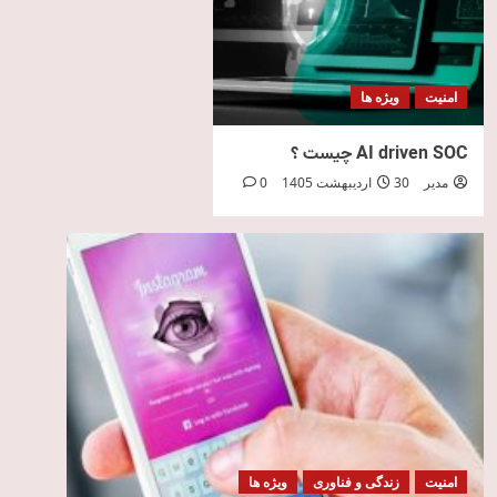
امنیت
ویژه ها
AI driven SOC چیست ؟
مدیر
30 اردیبهشت 1405
0
امنیت
زندگی و فناوری
ویژه ها