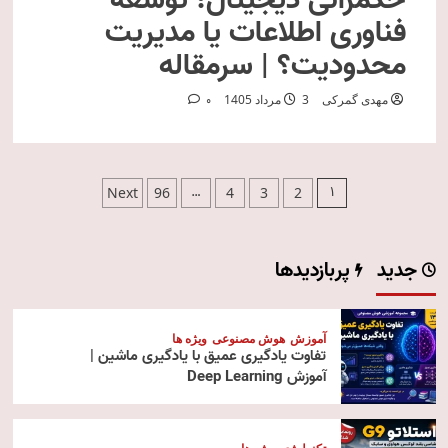
حکمرانی دیجیتال؛ توسعه
فناوری اطلاعات یا مدیریت
محدودیت؟ | سرمقاله
مهدی گمرکی
3 مرداد 1405
0
صفحه‌بندی
…
1
Next
96
4
3
2
نوشته‌ها
جدید
پربازدیدها
آموزش
هوش مصنوعی
ویژه ها
تفاوت یادگیری عمیق با یادگیری ماشین |
آموزش Deep Learning