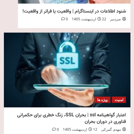
شنود اطلاعات در اینستاگرام | واقعیت یا فراتر از واقعیت!
سردبیر
22 اردیبهشت 1405
0
امنیت
ویژه ها
اعتبار گواهینامه ssl | بحران SSL، زنگ خطری برای حکمرانی
فناوری در دوران بحران
مهدی گمرکی
12 اردیبهشت 1405
0