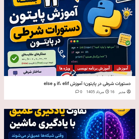
آموزش
آموزش برنامه نویسی
ویژه ها
دستورات شرطی در پایتون؛ آموزش if، elif و else
مدیر
16 مرداد 1405
0