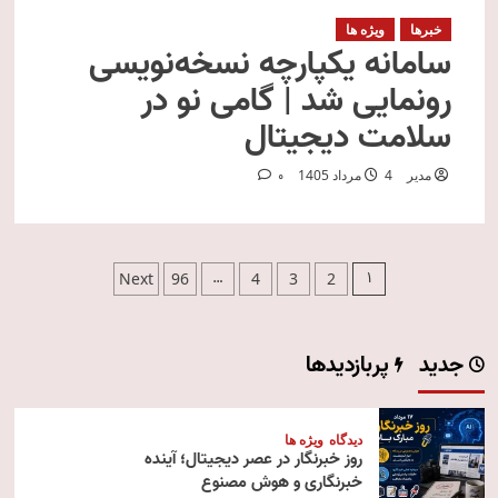
خبرها
ویژه ها
سامانه یکپارچه نسخه‌نویسی
رونمایی شد | گامی نو در
سلامت دیجیتال
مدیر
4 مرداد 1405
0
صفحه‌بندی
…
1
Next
96
4
3
2
نوشته‌ها
جدید
پربازدیدها
دیدگاه
ویژه ها
روز خبرنگار در عصر دیجیتال؛ آینده
خبرنگاری و هوش مصنوع