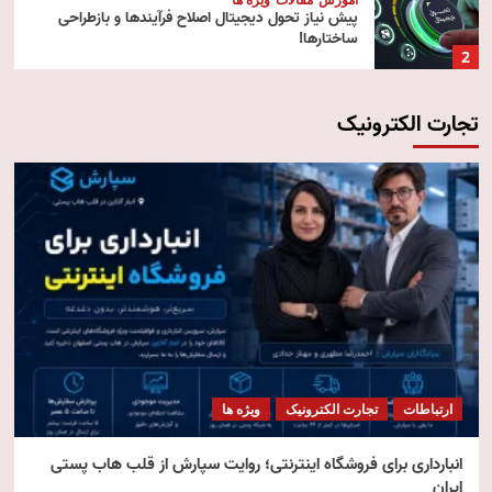
پیش‌ نیاز تحول دیجیتال اصلاح فرآیندها و بازطراحی
ساختارها!
2
تجارت الکترونیک
آموزش
تکنولوژی
مقالات
رایانش ابری (Cloud Computing)
3
تکنولوژی
مقالات
ویژه ها
هوش مصنوعی استنتاجی
4
امنیت
مقالات
ویژه ها
امنیت فناوری اطلاعات
ارتباطات
تجارت الکترونیک
ویژه ها
5
انبارداری برای فروشگاه اینترنتی؛ روایت سپارش از قلب هاب پستی
ایران