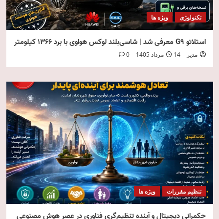
تکنولوژی
ویژه ها
استلاتو G9 معرفی شد | شاسی‌بلند لوکس هواوی با برد ۱۳۶۶ کیلومتر
مدیر
14 مرداد 1405
0
تنظیم مقررات
ویژه ها
حکمرانی دیجیتال و آینده تنظیم‌گری فناوری در عصر هوش مصنوعی