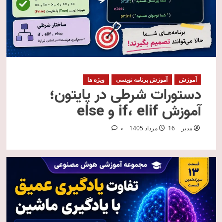
آموزش
آموزش برنامه نویسی
ویژه ها
دستورات شرطی در پایتون؛
آموزش if، elif و else
مدیر
16 مرداد 1405
0