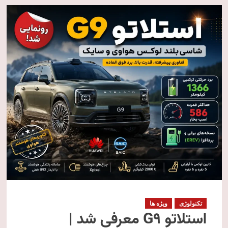
تکنولوژی
ویژه ها
استلاتو G9 معرفی شد |