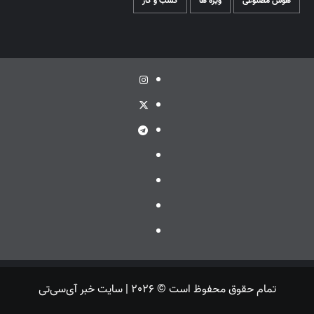
هوش مصنوعی
ویژه ها
کسب و کار
اینستاگرام
توئیتر
تلگرام
ویراستی
گپ
ایتا
بله
تمام حقوق محفوظ است © 2026 | سایت خبر آی‌سی‌تی