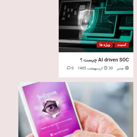
امنیت
ویژه ها
AI driven SOC چیست ؟
مدیر
30 اردیبهشت 1405
0