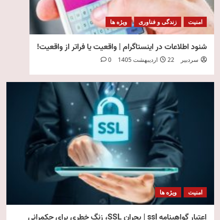
امنیت
زندگی و فناوری
ویژه ها
شنود اطلاعات در اینستاگرام | واقعیت یا فراتر از واقعیت!
سردبیر
22 اردیبهشت 1405
0
امنیت
ویژه ها
اعتبار گواهینامه ssl | بحران SSL، زنگ خطری برای حکمرانی