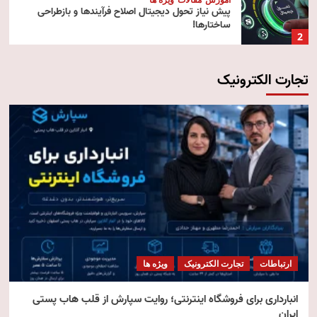
پیش‌ نیاز تحول دیجیتال اصلاح فرآیندها و بازطراحی
ساختارها!
2
تجارت الکترونیک
آموزش
تکنولوژی
مقالات
رایانش ابری (Cloud Computing)
3
تکنولوژی
مقالات
ویژه ها
هوش مصنوعی استنتاجی
4
امنیت
مقالات
ویژه ها
امنیت فناوری اطلاعات
ارتباطات
تجارت الکترونیک
ویژه ها
5
انبارداری برای فروشگاه اینترنتی؛ روایت سپارش از قلب هاب پستی
ایران