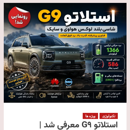
تکنولوژی
ویژه ها
استلاتو G9 معرفی شد |