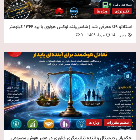
تکنولوژی
ویژه ها
استلاتو G9 معرفی شد | شاسی‌بلند لوکس هواوی با برد ۱۳۶۶ کیلومتر
مدیر
14 مرداد 1405
0
تنظیم مقررات
ویژه ها
حکمرانی دیجیتال و آینده تنظیم‌گری فناوری در عصر هوش مصنوعی