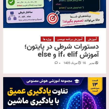
آموزش
آموزش برنامه نویسی
ویژه ها
دستورات شرطی در پایتون؛
آموزش if، elif و else
مدیر
16 مرداد 1405
0