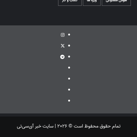
هوش مصنوعی
ویژه ها
کسب و کار
اینستاگرام
توئیتر
تلگرام
ویراستی
گپ
ایتا
بله
تمام حقوق محفوظ است © 2026 | سایت خبر آی‌سی‌تی