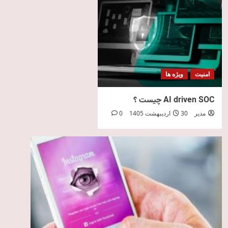
امنیت
ویژه ها
AI driven SOC چیست ؟
مدیر
30 اردیبهشت 1405
0