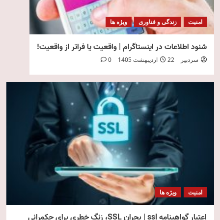
امنیت
زندگی و فناوری
ویژه ها
شنود اطلاعات در اینستاگرام | واقعیت یا فراتر از واقعیت!
سردبیر
22 اردیبهشت 1405
0
امنیت
ویژه ها
اعتبار گواهینامه ssl | بحران SSL، زنگ خطری برای حکمرانی