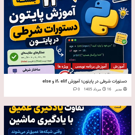
آموزش
آموزش برنامه نویسی
ویژه ها
دستورات شرطی در پایتون؛ آموزش if، elif و else
مدیر
16 مرداد 1405
0