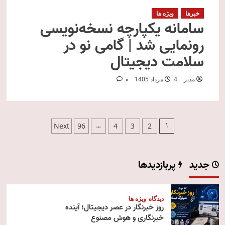
خبرها
ویژه ها
سامانه یکپارچه نسخه‌نویسی
رونمایی شد | گامی نو در
سلامت دیجیتال
مدیر
4 مرداد 1405
0
صفحه‌بندی
…
1
Next
96
4
3
2
نوشته‌ها
جدید
پربازدیدها
دیدگاه
ویژه ها
روز خبرنگار در عصر دیجیتال؛ آینده
خبرنگاری و هوش مصنوع