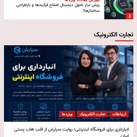
پیش‌ نیاز تحول دیجیتال اصلاح فرآیندها و بازطراحی
ساختارها!
2
تجارت الکترونیک
آموزش
تکنولوژی
مقالات
رایانش ابری (Cloud Computing)
3
تکنولوژی
مقالات
ویژه ها
هوش مصنوعی استنتاجی
4
امنیت
مقالات
ویژه ها
امنیت فناوری اطلاعات
ارتباطات
تجارت الکترونیک
ویژه ها
5
انبارداری برای فروشگاه اینترنتی؛ روایت سپارش از قلب هاب پستی
ایران