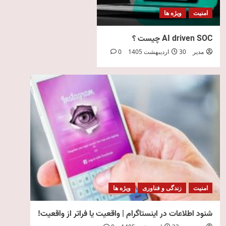
امنیت
ویژه ها
AI driven SOC چیست ؟
مدیر
30 اردیبهشت 1405
0
امنیت
زندگی و فناوری
ویژه ها
شنود اطلاعات در اینستاگرام | واقعیت یا فراتر از واقعیت!