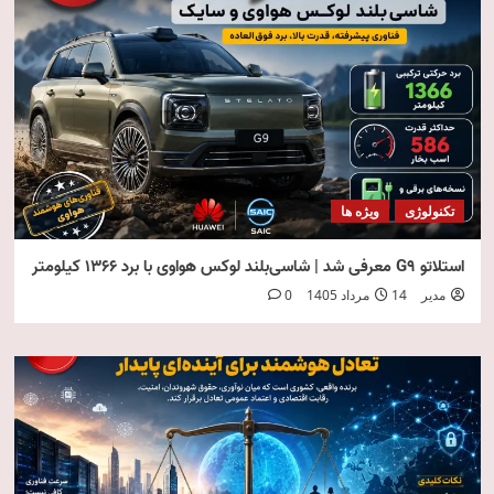
تکنولوژی
ویژه ها
استلاتو G9 معرفی شد | شاسی‌بلند لوکس هواوی با برد ۱۳۶۶ کیلومتر
مدیر
14 مرداد 1405
0