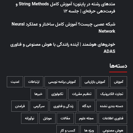
متدهای رشته در پایتون؛ آموزش کامل String Methods و
فرمت‌دهی حرفه‌ای | جلسه ۱۲
شبکه عصبی چیست؟ آموزش کامل ساختار و عملکرد Neural
Network
خودروهای هوشمند | آینده رانندگی با هوش مصنوعی و فناوری
ADAS
دسته‌ها
آموزش
آموزش بازاریابی
آموزش برنامه نویسی
ارتباطات
امنیت
تجارت الکترونیک
تنظیم مقررات
تکنولوژی
خبرها
دسته بندی نشده
دیدگاه
زندگی و فناوری
سرگرمی
فرامتن
فناوری اطلاعات
مجله علوم
مقالات
موبایل
نوآورانه
هوش مصنوعی
ویژه ها
کسب و کار