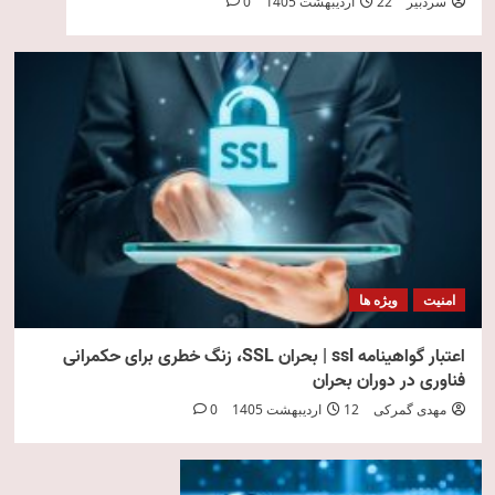
سردبیر
22 اردیبهشت 1405
0
امنیت
ویژه ها
اعتبار گواهینامه ssl | بحران SSL، زنگ خطری برای حکمرانی
فناوری در دوران بحران
مهدی گمرکی
12 اردیبهشت 1405
0