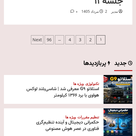
جلسه ۱۱
مدیر
2 مرداد 1405
0
صفحه‌بندی
…
1
Next
96
4
3
2
نوشته‌ها
جدید
پربازدیدها
تکنولوژی
ویژه ها
استلاتو G9 معرفی شد | شاسی‌بلند لوکس
هواوی با برد ۱۳۶۶ کیلومتر
تنظیم مقررات
ویژه ها
حکمرانی دیجیتال و آینده تنظیم‌گری
فناوری در عصر هوش مصنوعی