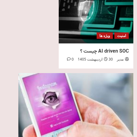
امنیت
ویژه ها
AI driven SOC چیست ؟
مدیر
30 اردیبهشت 1405
0