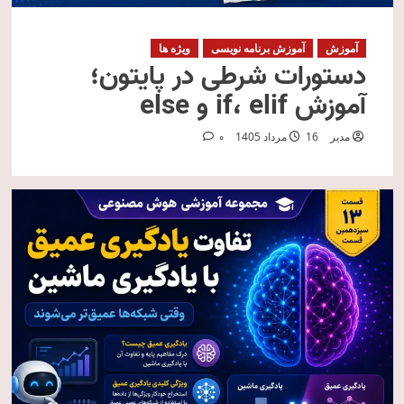
آموزش
آموزش برنامه نویسی
ویژه ها
دستورات شرطی در پایتون؛
آموزش if، elif و else
مدیر
16 مرداد 1405
0