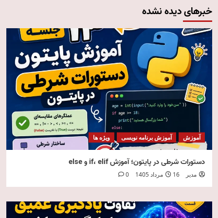
خبرهای دیده نشده
آموزش
آموزش برنامه نویسی
ویژه ها
دستورات شرطی در پایتون؛ آموزش if، elif و else
مدیر
16 مرداد 1405
0