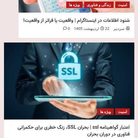
امنیت
زندگی و فناوری
ویژه ها
شنود اطلاعات در اینستاگرام | واقعیت یا فراتر از واقعیت!
سردبیر
22 اردیبهشت 1405
0
امنیت
ویژه ها
اعتبار گواهینامه ssl | بحران SSL، زنگ خطری برای حکمرانی
فناوری در دوران بحران