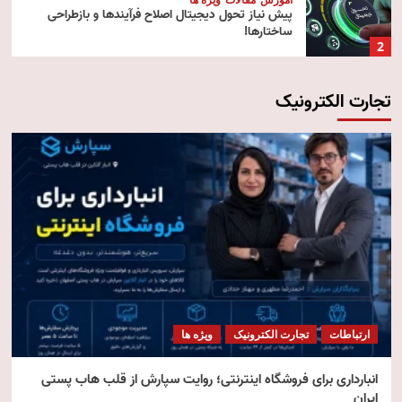
پیش‌ نیاز تحول دیجیتال اصلاح فرآیندها و بازطراحی
ساختارها!
2
تجارت الکترونیک
آموزش
تکنولوژی
مقالات
رایانش ابری (Cloud Computing)
3
تکنولوژی
مقالات
ویژه ها
هوش مصنوعی استنتاجی
4
امنیت
مقالات
ویژه ها
امنیت فناوری اطلاعات
ارتباطات
تجارت الکترونیک
ویژه ها
5
انبارداری برای فروشگاه اینترنتی؛ روایت سپارش از قلب هاب پستی
ایران