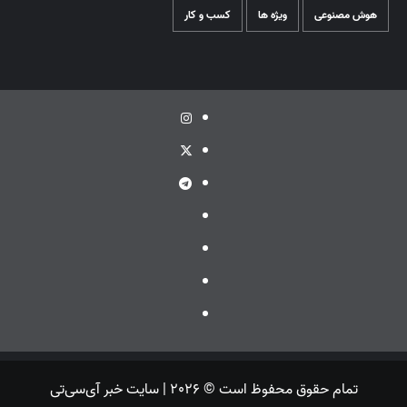
هوش مصنوعی
ویژه ها
کسب و کار
اینستاگرام
توئیتر
تلگرام
ویراستی
گپ
ایتا
بله
تمام حقوق محفوظ است © 2026 | سایت خبر آی‌سی‌تی