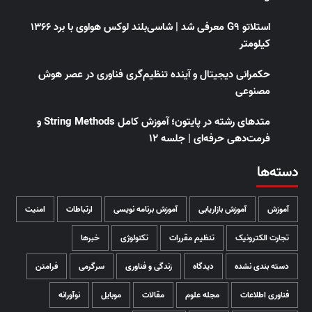
استلاتو G9 معرفی شد | شاسی‌بلند لوکس هواوی با برد ۱۳۶۶
کیلومتر
حکمرانی دیجیتال و آینده تنظیم‌گری فناوری در عصر هوش
مصنوعی
متدهای رشته در پایتون؛ آموزش کامل String Methods و
فرمت‌دهی حرفه‌ای | جلسه ۱۲
دسته‌ها
آموزش
آموزش بازاریابی
آموزش برنامه نویسی
ارتباطات
امنیت
تجارت الکترونیک
تنظیم مقررات
تکنولوژی
خبرها
دسته بندی نشده
دیدگاه
زندگی و فناوری
سرگرمی
فرامتن
فناوری اطلاعات
مجله علوم
مقالات
موبایل
نوآورانه