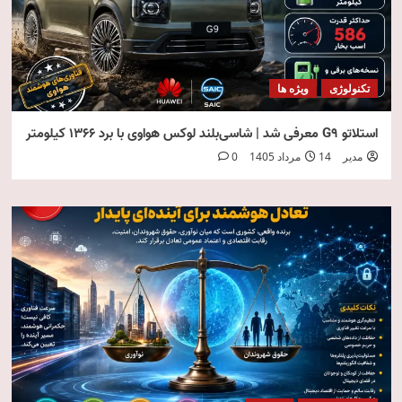
تکنولوژی
ویژه ها
استلاتو G9 معرفی شد | شاسی‌بلند لوکس هواوی با برد ۱۳۶۶ کیلومتر
مدیر
14 مرداد 1405
0