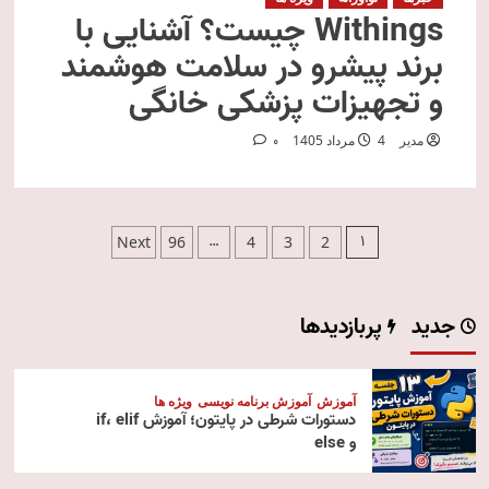
Withings چیست؟ آشنایی با
برند پیشرو در سلامت هوشمند
و تجهیزات پزشکی خانگی
مدیر
4 مرداد 1405
0
صفحه‌بندی
…
1
Next
96
4
3
2
نوشته‌ها
جدید
پربازدیدها
آموزش
آموزش برنامه نویسی
ویژه ها
دستورات شرطی در پایتون؛ آموزش if، elif
و else