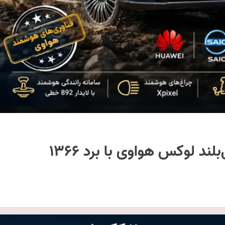
استلاتو G9 معرفی شد | شاسی‌بلند لوکس هواوی با برد ۱۳۶۶