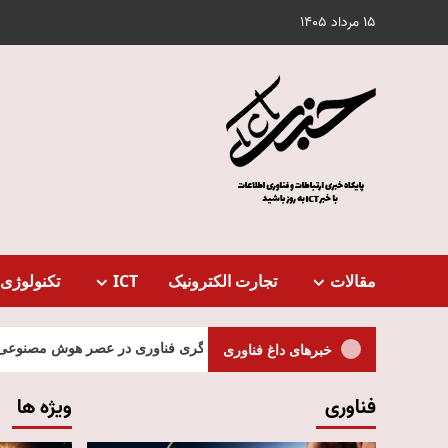
Ski
15 مرداد 1405
t
conten
مقالات
تجارت الکترونیک
ICT
تکنولوژی 
جیتال و آینده تنظیم‌گری فناوری در عصر هوش مصنوعی
استلاتو G9 معرفی شد | شاسی‌بلند 
خبرهای داغ فناوری
فناوری
ویژه ها