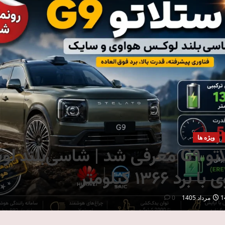
ویژه ها
استلاتو G9 معرفی شد | شاسی‌بلند 
برد ۱۳۶۶ کیلومتر
داد 1405
0