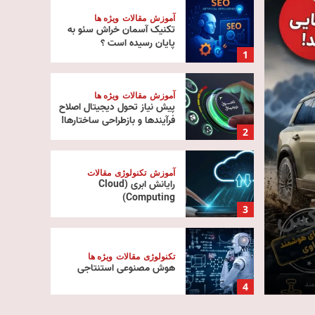
آموزش
مقالات
ویژه ها
تکنیک آسمان خراش سئو به
پایان رسیده است ؟
1
آموزش
مقالات
ویژه ها
پیش‌ نیاز تحول دیجیتال اصلاح
فرآیندها و بازطراحی ساختارها!
2
آموزش
تکنولوژی
مقالات
رایانش ابری (Cloud
تنظیم مقررات
ویژه ها
Computing)
لوکس
حکمرانی دیجیتال و آینده ت
3
فناوری در عصر هوش مصنو
تکنولوژی
مقالات
ویژه ها
هوش مصنوعی استنتاجی
مهدی گمرکی
10 مرداد 1405
0
4