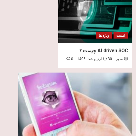
امنیت
ویژه ها
AI driven SOC چیست ؟
مدیر
30 اردیبهشت 1405
0