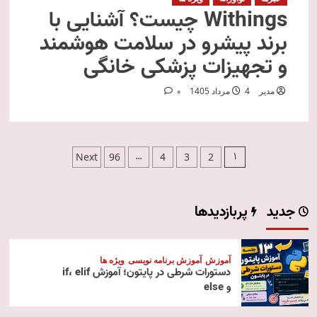
Withings چیست؟ آشنایی با
برند پیشرو در سلامت هوشمند
و تجهیزات پزشکی خانگی
مدیر
4 مرداد 1405
0
صفحه‌بندی
…
1
Next
96
4
3
2
نوشته‌ها
جدید
پربازدیدها
آموزش
آموزش برنامه نویسی
ویژه ها
دستورات شرطی در پایتون؛ آموزش if، elif
و else