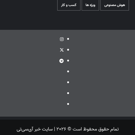
هوش مصنوعی
ویژه ها
کسب و کار
اینستاگرام
توئیتر
تلگرام
ویراستی
گپ
ایتا
بله
تمام حقوق محفوظ است © 2026 | سایت خبر آی‌سی‌تی