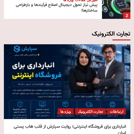
پیش‌ نیاز تحول دیجیتال اصلاح فرآیندها و بازطراحی
ساختارها!
2
تجارت الکترونیک
آموزش
تکنولوژی
مقالات
رایانش ابری (Cloud Computing)
3
تکنولوژی
مقالات
ویژه ها
هوش مصنوعی استنتاجی
4
امنیت
مقالات
ویژه ها
امنیت فناوری اطلاعات
ارتباطات
تجارت الکترونیک
ویژه ها
5
انبارداری برای فروشگاه اینترنتی؛ روایت سپارش از قلب هاب پستی
ایران