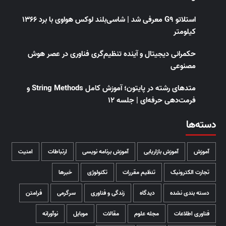
استلاتو G9 معرفی شد | شاسی‌بلند لوکس هواوی با برد ۱۳۶۶
کیلومتر
حکمرانی دیجیتال و آینده تنظیم‌گری فناوری در عصر هوش
مصنوعی
متدهای رشته در پایتون؛ آموزش کامل String Methods و
فرمت‌دهی حرفه‌ای | جلسه ۱۲
دسته‌ها
آموزش
آموزش بازاریابی
آموزش برنامه نویسی
ارتباطات
امنیت
تجارت الکترونیک
تنظیم مقررات
تکنولوژی
خبرها
دسته بندی نشده
دیدگاه
زندگی و فناوری
سرگرمی
فرامتن
فناوری اطلاعات
مجله علوم
مقالات
موبایل
نوآورانه