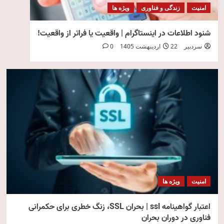
امنیت
زندگی و فناوری
ویژه ها
شنود اطلاعات در اینستاگرام | واقعیت یا فراتر از واقعیت!
سردبیر
22 اردیبهشت 1405
0
امنیت
ویژه ها
اعتبار گواهینامه ssl | بحران SSL، زنگ خطری برای حکمرانی
فناوری در دوران بحران