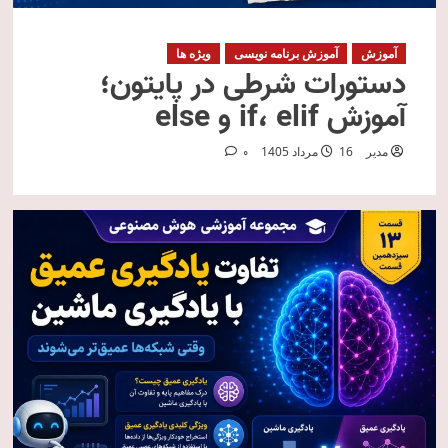
آموزش
آموزش برنامه نویسی
ویژه ها
دستورات شرطی در پایتون؛
آموزش if، elif و else
مدیر
16 مرداد 1405
0