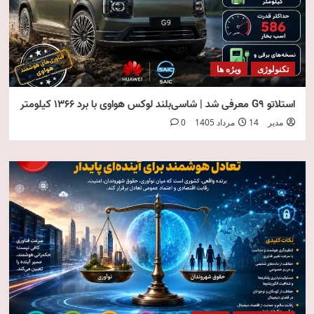
تکنولوژی
ویژه ها
استلاتو G9 معرفی شد | شاسی‌بلند لوکس هواوی با برد ۱۳۶۶ کیلومتر
مدیر
14 مرداد 1405
0