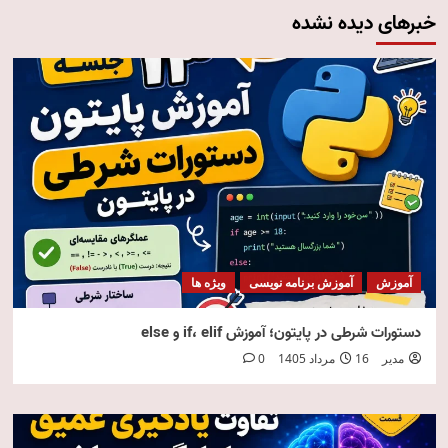
خبرهای دیده نشده
آموزش
آموزش برنامه نویسی
ویژه ها
دستورات شرطی در پایتون؛ آموزش if، elif و else
مدیر
16 مرداد 1405
0