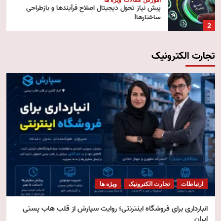
پیش‌ نیاز تحول دیجیتال اصلاح فرآیندها و بازطراحی
ساختارها!
2
تجارت الکترونیک
آموزش
تکنولوژی
مقالات
رایانش ابری (Cloud Computing)
3
تکنولوژی
مقالات
ویژه ها
هوش مصنوعی استنتاجی
4
امنیت
مقالات
ویژه ها
امنیت فناوری اطلاعات
ارتباطات
تجارت الکترونیک
ویژه ها
5
انبارداری برای فروشگاه اینترنتی؛ روایت سپارش از قلب هاب پستی
ایران