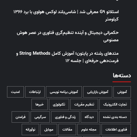
استلاتو G9 معرفی شد | شاسی‌بلند لوکس هواوی با برد ۱۳۶۶
کیلومتر
حکمرانی دیجیتال و آینده تنظیم‌گری فناوری در عصر هوش
مصنوعی
متدهای رشته در پایتون؛ آموزش کامل String Methods و
فرمت‌دهی حرفه‌ای | جلسه ۱۲
دسته‌ها
آموزش
آموزش بازاریابی
آموزش برنامه نویسی
ارتباطات
امنیت
تجارت الکترونیک
تنظیم مقررات
تکنولوژی
خبرها
دسته بندی نشده
دیدگاه
زندگی و فناوری
سرگرمی
فرامتن
فناوری اطلاعات
مجله علوم
مقالات
موبایل
نوآورانه