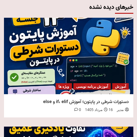
خبرهای دیده نشده
آموزش
آموزش برنامه نویسی
ویژه ها
دستورات شرطی در پایتون؛ آموزش if، elif و else
مدیر
16 مرداد 1405
0