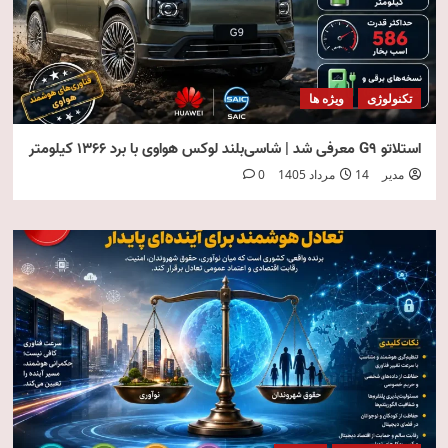
تکنولوژی
ویژه ها
استلاتو G9 معرفی شد | شاسی‌بلند لوکس هواوی با برد ۱۳۶۶ کیلومتر
مدیر
14 مرداد 1405
0