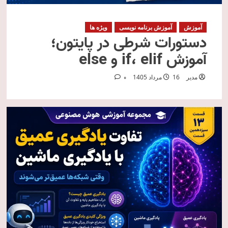
آموزش
آموزش برنامه نویسی
ویژه ها
دستورات شرطی در پایتون؛
آموزش if، elif و else
مدیر
16 مرداد 1405
0