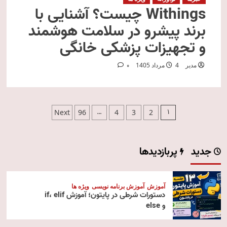
Withings چیست؟ آشنایی با
برند پیشرو در سلامت هوشمند
و تجهیزات پزشکی خانگی
مدیر
4 مرداد 1405
0
صفحه‌بندی
…
1
Next
96
4
3
2
نوشته‌ها
جدید
پربازدیدها
آموزش
آموزش برنامه نویسی
ویژه ها
دستورات شرطی در پایتون؛ آموزش if، elif
و else