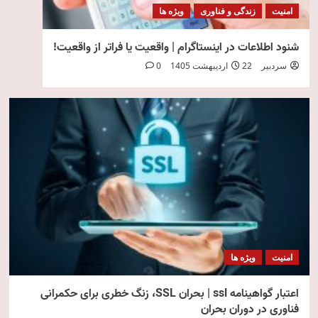
امنیت
زندگی و فناوری
ویژه ها
شنود اطلاعات در اینستاگرام | واقعیت یا فراتر از واقعیت!
سردبیر
22 اردیبهشت 1405
0
امنیت
ویژه ها
اعتبار گواهینامه ssl | بحران SSL، زنگ خطری برای حکمرانی
فناوری در دوران بحران