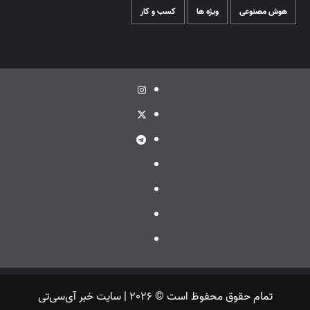
هوش مصنوعی
ویژه ها
کسب و کار
اینستاگرام
توئیتر
تلگرام
ویراستی
گپ
ایتا
بله
تمام حقوق محفوظ است © 2026 | سایت خبر آی‌سی‌تی