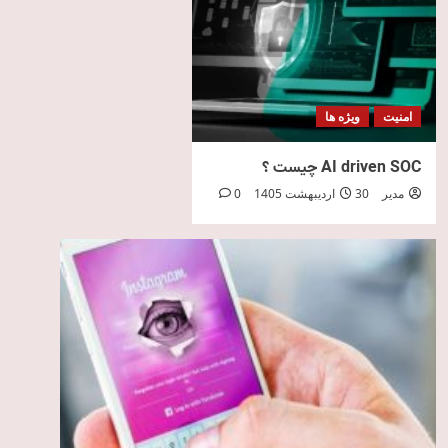
امنیت
ویژه ها
AI driven SOC چیست ؟
مدیر
30 اردیبهشت 1405
0