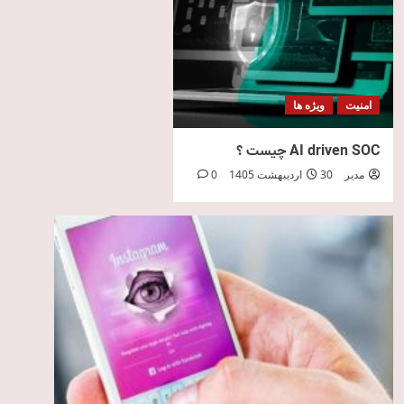
امنیت
ویژه ها
AI driven SOC چیست ؟
مدیر
30 اردیبهشت 1405
0