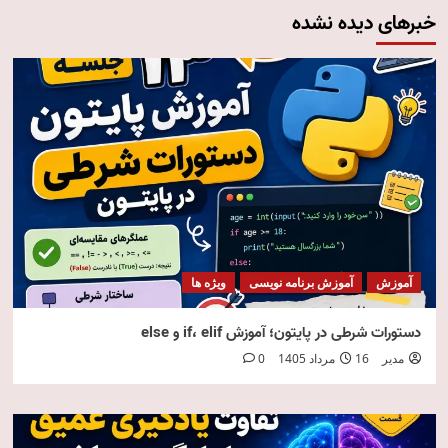
خبرهای دیده نشده
آموزش
آموزش برنامه نویسی
ویژه ها
دستورات شرطی در پایتون؛ آموزش if، elif و else
مدیر
16 مرداد 1405
0