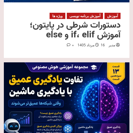
آموزش
آموزش برنامه نویسی
ویژه ها
دستورات شرطی در پایتون؛
آموزش if، elif و else
مدیر
16 مرداد 1405
0