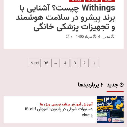
Withings چیست؟ آشنایی با
برند پیشرو در سلامت هوشمند
و تجهیزات پزشکی خانگی
مدیر
4 مرداد 1405
0
صفحه‌بندی
…
1
Next
96
4
3
2
نوشته‌ها
جدید
پربازدیدها
آموزش
آموزش برنامه نویسی
ویژه ها
دستورات شرطی در پایتون؛ آموزش if، elif
و else