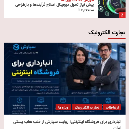
پیش‌ نیاز تحول دیجیتال اصلاح فرآیندها و بازطراحی
ساختارها!
2
تجارت الکترونیک
آموزش
تکنولوژی
مقالات
رایانش ابری (Cloud Computing)
3
تکنولوژی
مقالات
ویژه ها
هوش مصنوعی استنتاجی
4
امنیت
مقالات
ویژه ها
امنیت فناوری اطلاعات
ارتباطات
تجارت الکترونیک
ویژه ها
5
انبارداری برای فروشگاه اینترنتی؛ روایت سپارش از قلب هاب پستی
ایران