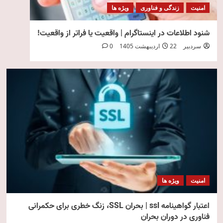
امنیت
زندگی و فناوری
ویژه ها
شنود اطلاعات در اینستاگرام | واقعیت یا فراتر از واقعیت!
سردبیر
22 اردیبهشت 1405
0
امنیت
ویژه ها
اعتبار گواهینامه ssl | بحران SSL، زنگ خطری برای حکمرانی
فناوری در دوران بحران