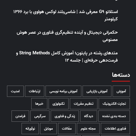
استلاتو G9 معرفی شد | شاسی‌بلند لوکس هواوی با برد ۱۳۶۶
کیلومتر
حکمرانی دیجیتال و آینده تنظیم‌گری فناوری در عصر هوش
مصنوعی
متدهای رشته در پایتون؛ آموزش کامل String Methods و
فرمت‌دهی حرفه‌ای | جلسه ۱۲
دسته‌ها
آموزش
آموزش بازاریابی
آموزش برنامه نویسی
ارتباطات
امنیت
تجارت الکترونیک
تنظیم مقررات
تکنولوژی
خبرها
دسته بندی نشده
دیدگاه
زندگی و فناوری
سرگرمی
فرامتن
فناوری اطلاعات
مجله علوم
مقالات
موبایل
نوآورانه