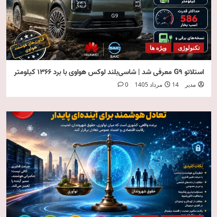
تکنولوژی
ویژه ها
استلاتو G9 معرفی شد | شاسی‌بلند لوکس هواوی با برد ۱۳۶۶ کیلومتر
مدیر
14 مرداد 1405
0