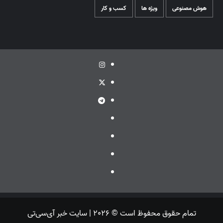
هوش مصنوعی
ویژه ها
کسب و کار
اینستاگرام
توئیتر
تلگرام
ویراستی
گپ
ایتا
بله
تمام حقوق محفوظ است © 2026 | سایت خبر آی‌سی‌تی