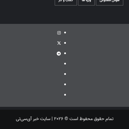
هوش مصنوعی
ویژه ها
کسب و کار
اینستاگرام
توئیتر
تلگرام
ویراستی
گپ
ایتا
بله
تمام حقوق محفوظ است © 2026 | سایت خبر آی‌سی‌تی