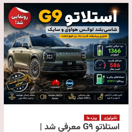
تکنولوژی
ویژه ها
استلاتو G9 معرفی شد |