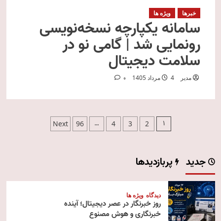
خبرها
ویژه ها
سامانه یکپارچه نسخه‌نویسی
رونمایی شد | گامی نو در
سلامت دیجیتال
مدیر
4 مرداد 1405
0
صفحه‌بندی
…
1
Next
96
4
3
2
نوشته‌ها
جدید
پربازدیدها
دیدگاه
ویژه ها
روز خبرنگار در عصر دیجیتال؛ آینده
خبرنگاری و هوش مصنوع