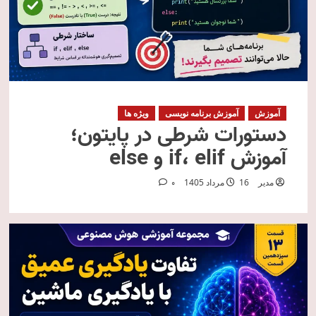
آموزش
آموزش برنامه نویسی
ویژه ها
دستورات شرطی در پایتون؛
آموزش if، elif و else
مدیر
16 مرداد 1405
0