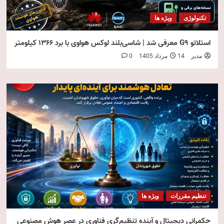
تکنولوژی
ویژه ها
استلاتو G9 معرفی شد | شاسی‌بلند لوکس هواوی با برد ۱۳۶۶ کیلومتر
مدیر
14 مرداد 1405
0
تنظیم مقررات
ویژه ها
حکمرانی دیجیتال و آینده تنظیم‌گری فناوری در عصر هوش مصنوعی