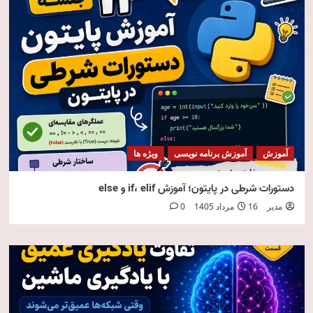
آموزش
آموزش برنامه نویسی
ویژه ها
دستورات شرطی در پایتون؛ آموزش if، elif و else
مدیر
16 مرداد 1405
0