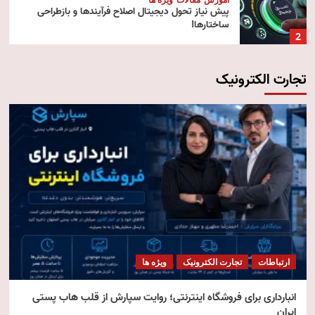
پیش‌ نیاز تحول دیجیتال اصلاح فرآیندها و بازطراحی
ساختارها!
2
تجارت الکترونیک
آموزش
تکنولوژی
مقالات
رایانش ابری (Cloud Computing)
3
تکنولوژی
مقالات
ویژه ها
هوش مصنوعی استنتاجی
4
امنیت
مقالات
ویژه ها
امنیت فناوری اطلاعات
ارتباطات
تجارت الکترونیک
ویژه ها
5
انبارداری برای فروشگاه اینترنتی؛ روایت سپارش از قلب هاب پستی
ایران