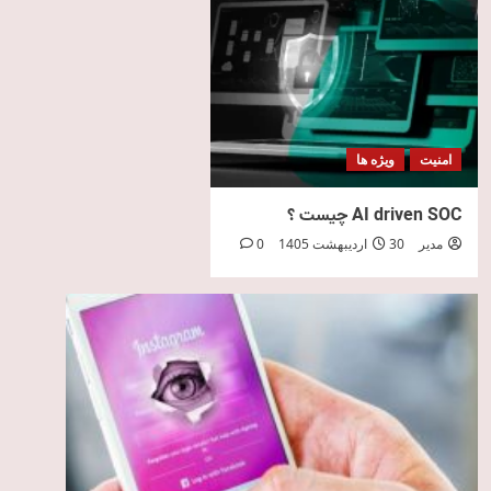
امنیت
ویژه ها
AI driven SOC چیست ؟
مدیر
30 اردیبهشت 1405
0