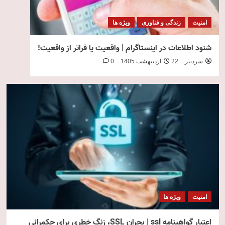
امنیت
زندگی و فناوری
ویژه ها
شنود اطلاعات در اینستاگرام | واقعیت یا فراتر از واقعیت!
سردبیر
22 اردیبهشت 1405
0
امنیت
ویژه ها
اعتبار گواهینامه ssl | بحران SSL، زنگ خطری برای حکمرانی