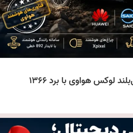
استلاتو G9 معرفی شد | شاسی‌بلند لوکس هواوی با برد ۱۳۶۶