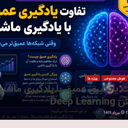
هوش مصنوعی
ویژه ها
ت یادگیری عمیق با یادگیری ماشین
Deep Lea
داد 1405
0