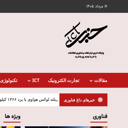
Ski
16 مرداد 1405
t
conten
مقالات
تجارت الکترونیک
ICT
تکنولوژی 
ت
خبرهای داغ فناوری
فناوری
ویژه ها