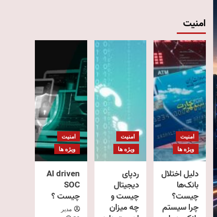
امنیت
امنیت
امنیت
امنیت
ویژه ها
ویژه ها
ویژه ها
دلیل اختلال
ردپای
AI driven
بانک‌ها
دیجیتال
SOC
چیست؟
چیست و
چیست ؟
چرا سیستم
چه میزان
مدیر