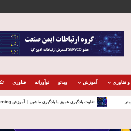
و فناوری
آموزش
ویدئو
نوآورانه
فناوری
تک
فاوت یادگیری عمیق با یادگیری ماشین | آموزش Deep Learning