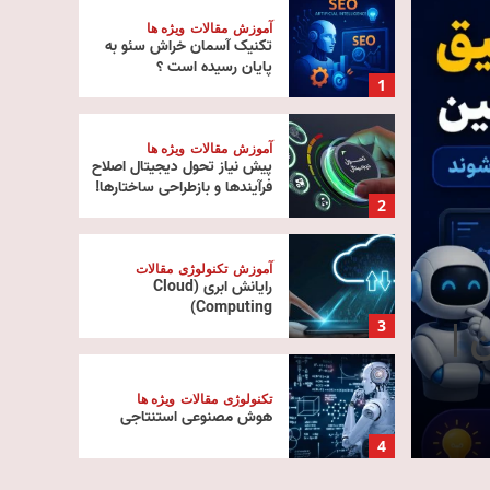
آموزش
مقالات
ویژه ها
تکنیک آسمان خراش سئو به
پایان رسیده است ؟
1
آموزش
مقالات
ویژه ها
پیش‌ نیاز تحول دیجیتال اصلاح
فرآیندها و بازطراحی ساختارها!
2
آموزش
تکنولوژی
مقالات
رایانش ابری (Cloud
تکنولوژی
ویژه ها
Computing)
 |
استلاتو G9 معرفی شد
3
هواوی با برد ۱۳۶۶ کیلومتر
تکنولوژی
مقالات
ویژه ها
هوش مصنوعی استنتاجی
مدیر
14 مرداد 1405
0
4