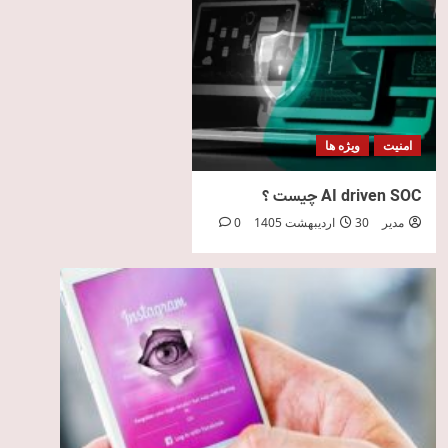
امنیت
ویژه ها
AI driven SOC چیست ؟
مدیر
30 اردیبهشت 1405
0