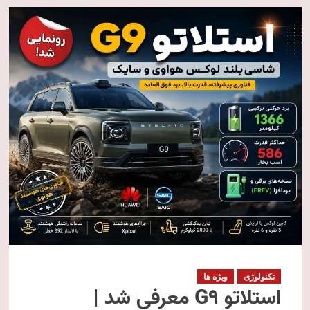
تکنولوژی
ویژه ها
استلاتو G9 معرفی شد |