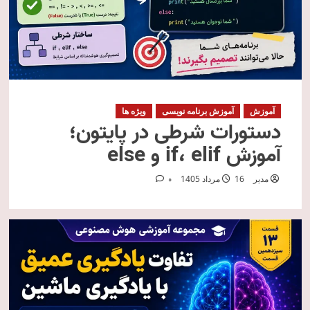
آموزش
آموزش برنامه نویسی
ویژه ها
دستورات شرطی در پایتون؛
آموزش if، elif و else
مدیر
16 مرداد 1405
0