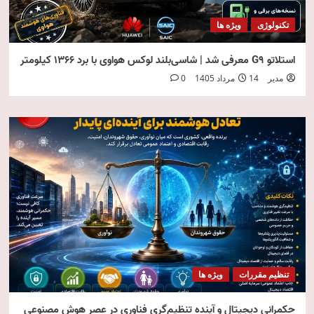
تکنولوژی
ویژه ها
استلاتو G9 معرفی شد | شاسی‌بلند لوکس هواوی با برد ۱۳۶۶ کیلومتر
مدیر
14 مرداد 1405
0
تنظیم مقررات
ویژه ها
حکمرانی دیجیتال و آینده تنظیم‌گری فناوری در عصر هوش مصنوعی