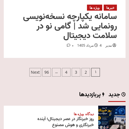
خبرها
ویژه ها
سامانه یکپارچه نسخه‌نویسی
رونمایی شد | گامی نو در
سلامت دیجیتال
مدیر
4 مرداد 1405
0
صفحه‌بندی
…
1
Next
96
4
3
2
نوشته‌ها
جدید
پربازدیدها
دیدگاه
ویژه ها
روز خبرنگار در عصر دیجیتال؛ آینده
خبرنگاری و هوش مصنوع