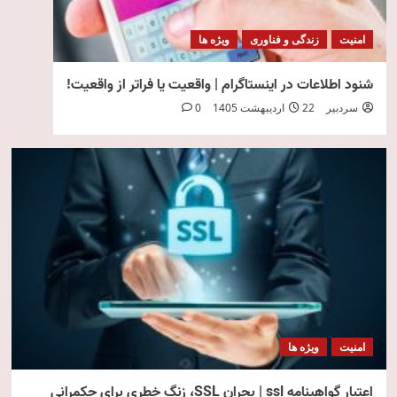
امنیت
زندگی و فناوری
ویژه ها
شنود اطلاعات در اینستاگرام | واقعیت یا فراتر از واقعیت!
سردبیر
22 اردیبهشت 1405
0
امنیت
ویژه ها
اعتبار گواهینامه ssl | بحران SSL، زنگ خطری برای حکمرانی