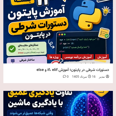
آموزش
آموزش برنامه نویسی
ویژه ها
دستورات شرطی در پایتون؛ آموزش if، elif و else
مدیر
16 مرداد 1405
0