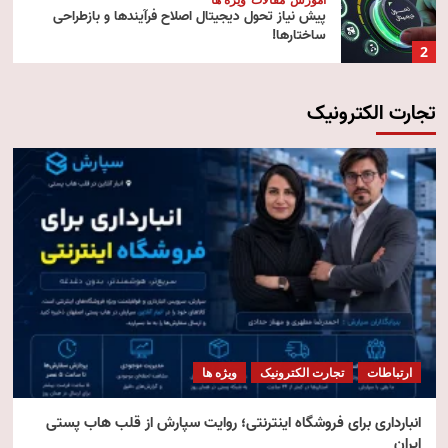
پیش‌ نیاز تحول دیجیتال اصلاح فرآیندها و بازطراحی
ساختارها!
2
تجارت الکترونیک
آموزش
تکنولوژی
مقالات
رایانش ابری (Cloud Computing)
3
تکنولوژی
مقالات
ویژه ها
هوش مصنوعی استنتاجی
4
امنیت
مقالات
ویژه ها
امنیت فناوری اطلاعات
ارتباطات
تجارت الکترونیک
ویژه ها
5
انبارداری برای فروشگاه اینترنتی؛ روایت سپارش از قلب هاب پستی
ایران