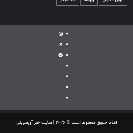
هوش مصنوعی
ویژه ها
کسب و کار
اینستاگرام
توئیتر
تلگرام
ویراستی
گپ
ایتا
بله
تمام حقوق محفوظ است © 2026 | سایت خبر آی‌سی‌تی