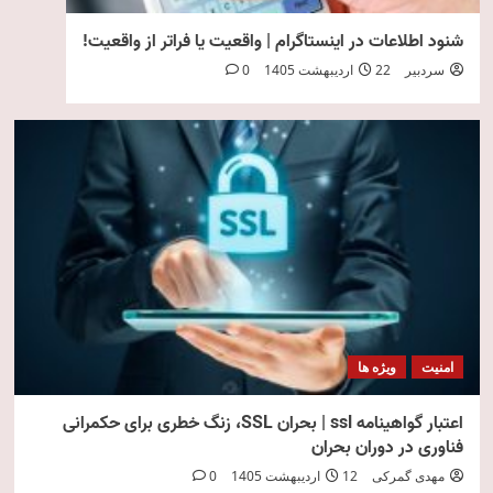
شنود اطلاعات در اینستاگرام | واقعیت یا فراتر از واقعیت!
سردبیر
22 اردیبهشت 1405
0
امنیت
ویژه ها
اعتبار گواهینامه ssl | بحران SSL، زنگ خطری برای حکمرانی
فناوری در دوران بحران
مهدی گمرکی
12 اردیبهشت 1405
0