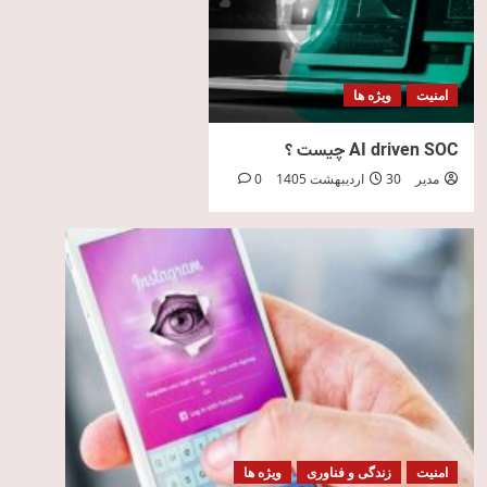
امنیت
ویژه ها
AI driven SOC چیست ؟
مدیر
30 اردیبهشت 1405
0
امنیت
زندگی و فناوری
ویژه ها