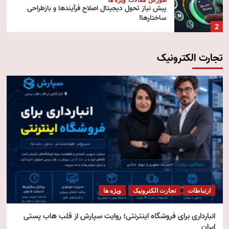
پیش‌ نیاز تحول دیجیتال اصلاح فرآیندها و بازطراحی
ساختارها!
2
تجارت الکترونیک
آموزش
تکنولوژی
مقالات
رایانش ابری (Cloud Computing)
3
تکنولوژی
مقالات
ویژه ها
هوش مصنوعی استنتاجی
4
امنیت
مقالات
ویژه ها
امنیت فناوری اطلاعات
ارتباطات
تجارت الکترونیک
ویژه ها
5
انبارداری برای فروشگاه اینترنتی؛ روایت سپارش از قلب هاب پستی
ایران