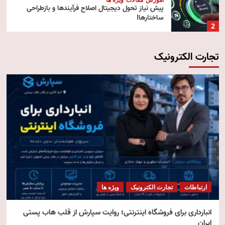
پیش‌ نیاز تحول دیجیتال اصلاح فرآیندها و بازطراحی
ساختارها!
2
تجارت الکترونیک
آموزش
تکنولوژی
مقالات
رایانش ابری (Cloud Computing)
3
تکنولوژی
مقالات
ویژه ها
هوش مصنوعی استنتاجی
4
امنیت
مقالات
ویژه ها
امنیت فناوری اطلاعات
ارتباطات
تجارت الکترونیک
ویژه ها
5
انبارداری برای فروشگاه اینترنتی؛ روایت سپارش از قلب هاب پستی
ایران