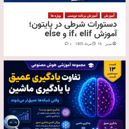
آموزش
آموزش برنامه نویسی
ویژه ها
دستورات شرطی در پایتون؛
آموزش if، elif و else
مدیر
16 مرداد 1405
0