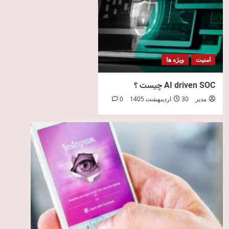
امنیت
ویژه ها
AI driven SOC چیست ؟
مدیر
30 اردیبهشت 1405
0