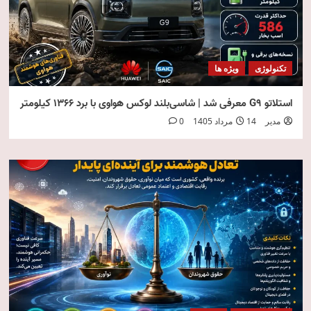
تکنولوژی
ویژه ها
استلاتو G9 معرفی شد | شاسی‌بلند لوکس هواوی با برد ۱۳۶۶ کیلومتر
مدیر
14 مرداد 1405
0