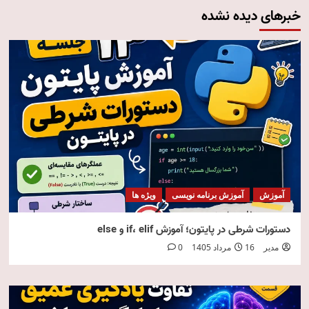
خبرهای دیده نشده
آموزش
آموزش برنامه نویسی
ویژه ها
دستورات شرطی در پایتون؛ آموزش if، elif و else
مدیر
16 مرداد 1405
0