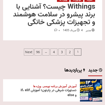
Withings چیست؟ آشنایی با
برند پیشرو در سلامت هوشمند
و تجهیزات پزشکی خانگی
مدیر
4 مرداد 1405
0
صفحه‌بندی
…
1
Next
96
4
3
2
نوشته‌ها
جدید
پربازدیدها
آموزش
آموزش برنامه نویسی
ویژه ها
دستورات شرطی در پایتون؛ آموزش if، elif
و else