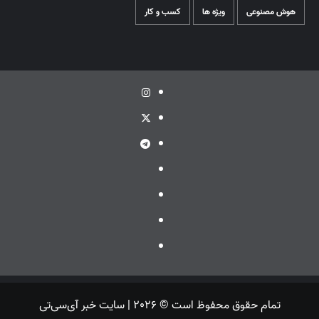
هوش مصنوعی
ویژه ها
کسب و کار
اینستاگرام
توئیتر
تلگرام
ویراستی
گپ
ایتا
بله
تمام حقوق محفوظ است © 2026 | سایت خبر آی‌سی‌تی