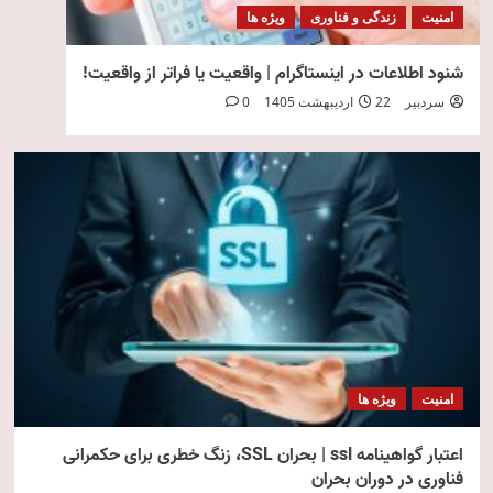
امنیت
زندگی و فناوری
ویژه ها
شنود اطلاعات در اینستاگرام | واقعیت یا فراتر از واقعیت!
سردبیر
22 اردیبهشت 1405
0
امنیت
ویژه ها
اعتبار گواهینامه ssl | بحران SSL، زنگ خطری برای حکمرانی
فناوری در دوران بحران