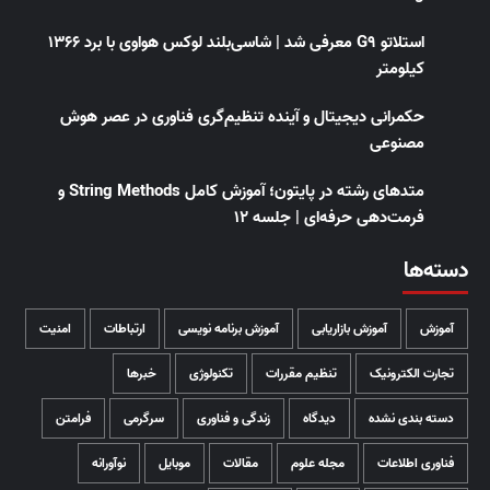
استلاتو G9 معرفی شد | شاسی‌بلند لوکس هواوی با برد ۱۳۶۶
کیلومتر
حکمرانی دیجیتال و آینده تنظیم‌گری فناوری در عصر هوش
مصنوعی
متدهای رشته در پایتون؛ آموزش کامل String Methods و
فرمت‌دهی حرفه‌ای | جلسه ۱۲
دسته‌ها
آموزش
آموزش بازاریابی
آموزش برنامه نویسی
ارتباطات
امنیت
تجارت الکترونیک
تنظیم مقررات
تکنولوژی
خبرها
دسته بندی نشده
دیدگاه
زندگی و فناوری
سرگرمی
فرامتن
فناوری اطلاعات
مجله علوم
مقالات
موبایل
نوآورانه