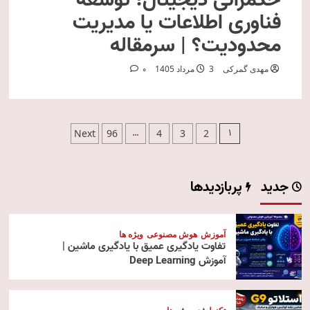
حکمرانی دیجیتال؛ توسعه
فناوری اطلاعات یا مدیریت
محدودیت؟ | سرمقاله
مهدی گمرکی
3 مرداد 1405
0
صفحه‌بندی
…
1
Next
96
4
3
2
نوشته‌ها
جدید
پربازدیدها
آموزش
هوش مصنوعی
ویژه ها
تفاوت یادگیری عمیق با یادگیری ماشین |
آموزش Deep Learning