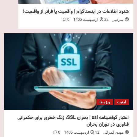
شنود اطلاعات در اینستاگرام | واقعیت یا فراتر از واقعیت!
سردبیر
22 اردیبهشت 1405
0
امنیت
ویژه ها
اعتبار گواهینامه ssl | بحران SSL، زنگ خطری برای حکمرانی
فناوری در دوران بحران
مهدی گمرکی
12 اردیبهشت 1405
0