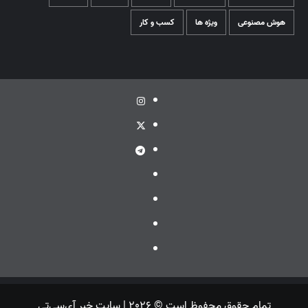
هوش مصنوعی
ویژه ها
کسب و کار
اینستاگرام
توئیتر
تلگرام
ویراستی
گپ
ایتا
بله
تمام حقوق محفوظ است © 2026 | سایت خبر آی‌سی‌تی