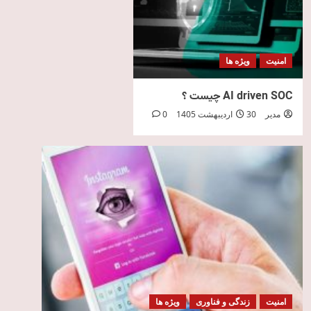
امنیت
ویژه ها
AI driven SOC چیست ؟
مدیر
30 اردیبهشت 1405
0
امنیت
زندگی و فناوری
ویژه ها