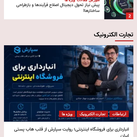
پیش‌ نیاز تحول دیجیتال اصلاح فرآیندها و بازطراحی
ساختارها!
2
تجارت الکترونیک
آموزش
تکنولوژی
مقالات
رایانش ابری (Cloud Computing)
3
تکنولوژی
مقالات
ویژه ها
هوش مصنوعی استنتاجی
4
امنیت
مقالات
ویژه ها
امنیت فناوری اطلاعات
ارتباطات
تجارت الکترونیک
ویژه ها
5
انبارداری برای فروشگاه اینترنتی؛ روایت سپارش از قلب هاب پستی
ایران