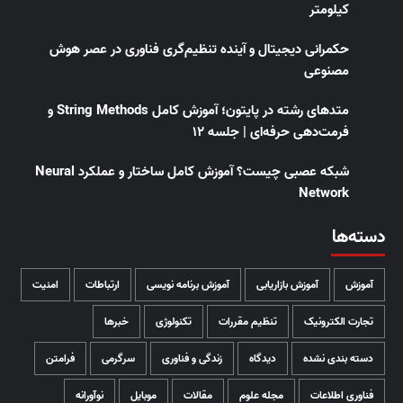
کیلومتر
حکمرانی دیجیتال و آینده تنظیم‌گری فناوری در عصر هوش
مصنوعی
متدهای رشته در پایتون؛ آموزش کامل String Methods و
فرمت‌دهی حرفه‌ای | جلسه ۱۲
شبکه عصبی چیست؟ آموزش کامل ساختار و عملکرد Neural
Network
دسته‌ها
آموزش
آموزش بازاریابی
آموزش برنامه نویسی
ارتباطات
امنیت
تجارت الکترونیک
تنظیم مقررات
تکنولوژی
خبرها
دسته بندی نشده
دیدگاه
زندگی و فناوری
سرگرمی
فرامتن
فناوری اطلاعات
مجله علوم
مقالات
موبایل
نوآورانه