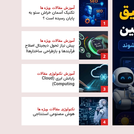
آموزش
مقالات
ویژه ها
تکنیک آسمان خراش سئو به
پایان رسیده است ؟
1
آموزش
مقالات
ویژه ها
پیش‌ نیاز تحول دیجیتال اصلاح
فرآیندها و بازطراحی ساختارها!
2
آموزش
تکنولوژی
مقالات
رایانش ابری (Cloud
تکنولوژی
ویژه ها
Computing)
 |
استلاتو G9 معرفی شد
3
هواوی با برد ۱۳۶۶ کیلومتر
تکنولوژی
مقالات
ویژه ها
هوش مصنوعی استنتاجی
مدیر
14 مرداد 1405
0
4