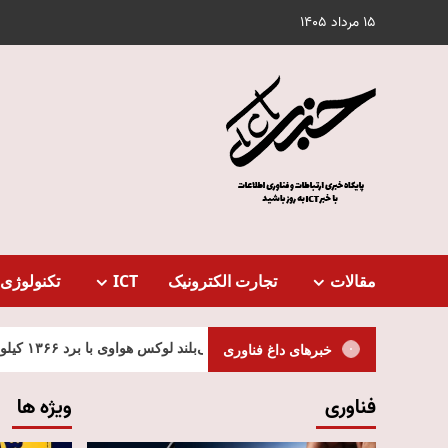
Ski
15 مرداد 1405
t
conten
مقالات
تجارت الکترونیک
ICT
تکنولوژی 
ت
خبرهای داغ فناوری
فناوری
ویژه ها