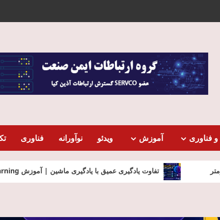
و فناوری
آموزش
ویدئو
نوآورانه
فناوری
تک
فاوت یادگیری عمیق با یادگیری ماشین | آموزش Deep Learning