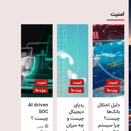
امنیت
امنیت
امنیت
امنیت
ویژه ها
ویژه ها
ویژه ها
دلیل اختلال
ردپای
AI driven
بانک‌ها
دیجیتال
SOC
چیست؟
چیست و
چیست ؟
چرا سیستم
چه میزان
مدیر