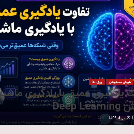
هوش مصنوعی
ویژه ها
ت یادگیری عمیق با یادگیری ماشین
Deep Lea
داد 1405
0