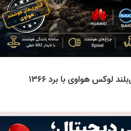
استلاتو G9 معرفی شد | شاسی‌بلند لوکس هواوی با برد ۱۳۶۶