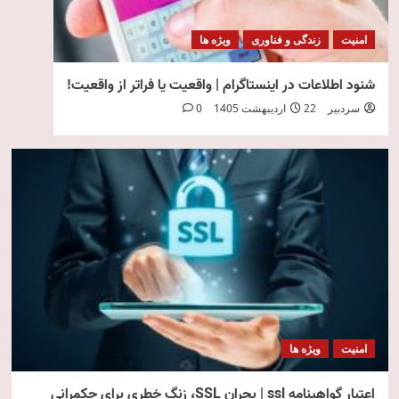
امنیت
زندگی و فناوری
ویژه ها
شنود اطلاعات در اینستاگرام | واقعیت یا فراتر از واقعیت!
سردبیر
22 اردیبهشت 1405
0
امنیت
ویژه ها
اعتبار گواهینامه ssl | بحران SSL، زنگ خطری برای حکمرانی