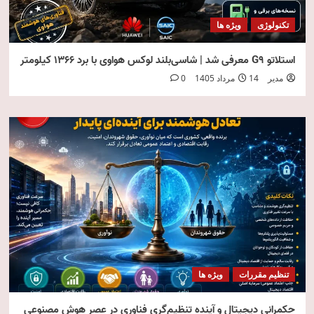
تکنولوژی
ویژه ها
استلاتو G9 معرفی شد | شاسی‌بلند لوکس هواوی با برد ۱۳۶۶ کیلومتر
مدیر
14 مرداد 1405
0
تنظیم مقررات
ویژه ها
حکمرانی دیجیتال و آینده تنظیم‌گری فناوری در عصر هوش مصنوعی