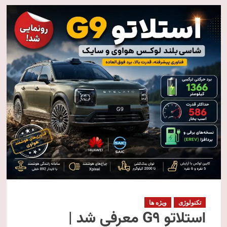
تکنولوژی
ویژه ها
استلاتو G9 معرفی شد |