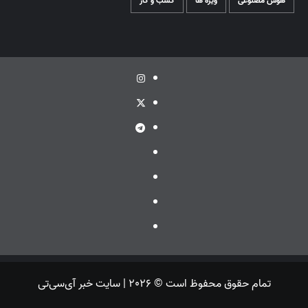
هوش مصنوعی
ویژه ها
کسب و کار
اینستاگرام
توئیتر
تلگرام
ویراستی
گپ
ایتا
بله
تمام حقوق محفوظ است © 2026 | سایت خبر آی‌سی‌تی