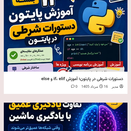
آموزش
آموزش برنامه نویسی
ویژه ها
دستورات شرطی در پایتون؛ آموزش if، elif و else
مدیر
16 مرداد 1405
0