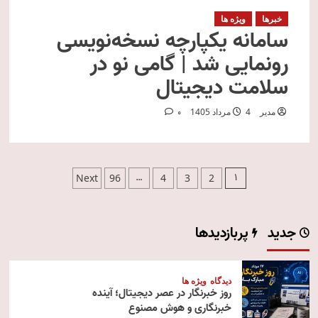
خبرها
ویژه ها
سامانه یکپارچه نسخه‌نویسی
رونمایی شد | گامی نو در
سلامت دیجیتال
مدیر
4 مرداد 1405
0
صفحه‌بندی
…
1
Next
96
4
3
2
نوشته‌ها
جدید
پربازدیدها
دیدگاه
ویژه ها
روز خبرنگار در عصر دیجیتال؛ آینده
خبرنگاری و هوش مصنوع