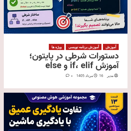
آموزش
آموزش برنامه نویسی
ویژه ها
دستورات شرطی در پایتون؛
آموزش if، elif و else
مدیر
16 مرداد 1405
0