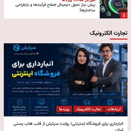
پیش‌ نیاز تحول دیجیتال اصلاح فرآیندها و بازطراحی
ساختارها!
2
تجارت الکترونیک
آموزش
تکنولوژی
مقالات
رایانش ابری (Cloud Computing)
3
تکنولوژی
مقالات
ویژه ها
هوش مصنوعی استنتاجی
4
امنیت
مقالات
ویژه ها
امنیت فناوری اطلاعات
ارتباطات
تجارت الکترونیک
ویژه ها
5
انبارداری برای فروشگاه اینترنتی؛ روایت سپارش از قلب هاب پستی
ایران