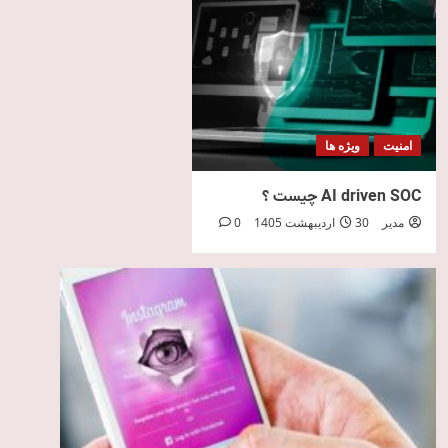
امنیت
ویژه ها
AI driven SOC چیست ؟
مدیر
30 اردیبهشت 1405
0