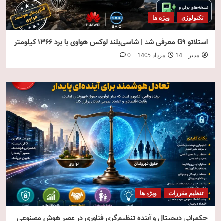
تکنولوژی
ویژه ها
استلاتو G9 معرفی شد | شاسی‌بلند لوکس هواوی با برد ۱۳۶۶ کیلومتر
مدیر
14 مرداد 1405
0
تنظیم مقررات
ویژه ها
حکمرانی دیجیتال و آینده تنظیم‌گری فناوری در عصر هوش مصنوعی