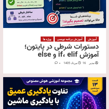
آموزش
آموزش برنامه نویسی
ویژه ها
دستورات شرطی در پایتون؛
آموزش if، elif و else
مدیر
16 مرداد 1405
0