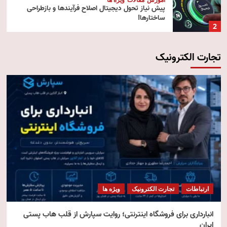
پیش‌ نیاز تحول دیجیتال اصلاح فرآیندها و بازطراحی
ساختارها!
2
تجارت الکترونیک
آموزش
تکنولوژی
مقالات
رایانش ابری (Cloud Computing)
3
تکنولوژی
مقالات
ویژه ها
هوش مصنوعی استنتاجی
4
امنیت
مقالات
ویژه ها
امنیت فناوری اطلاعات
ارتباطات
تجارت الکترونیک
ویژه ها
5
انبارداری برای فروشگاه اینترنتی؛ روایت سپارش از قلب هاب پستی
ایران