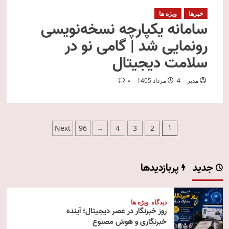
خبرها
ویژه ها
سامانه یکپارچه نسخه‌نویسی
رونمایی شد | گامی نو در
سلامت دیجیتال
مدیر
4 مرداد 1405
0
صفحه‌بندی
…
1
Next
96
4
3
2
نوشته‌ها
جدید
پربازدیدها
دیدگاه
ویژه ها
روز خبرنگار در عصر دیجیتال؛ آینده
خبرنگاری و هوش مصنوع