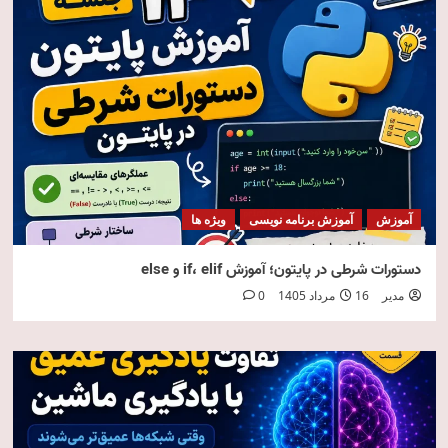
آموزش
آموزش برنامه نویسی
ویژه ها
دستورات شرطی در پایتون؛ آموزش if، elif و else
مدیر
16 مرداد 1405
0