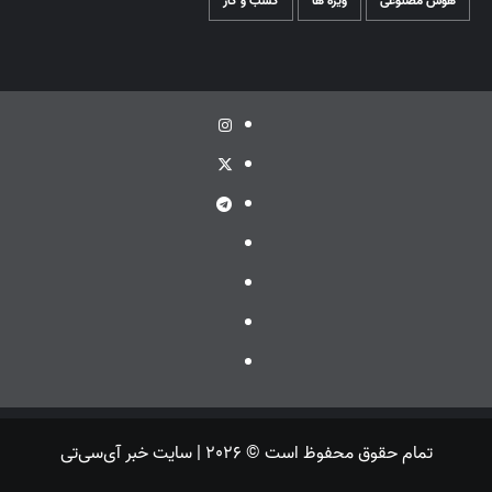
هوش مصنوعی
ویژه ها
کسب و کار
اینستاگرام
توئیتر
تلگرام
ویراستی
گپ
ایتا
بله
تمام حقوق محفوظ است © 2026 | سایت خبر آی‌سی‌تی