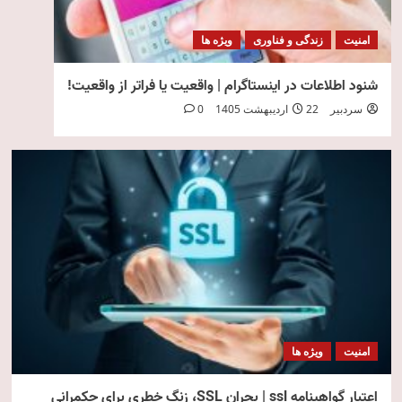
امنیت
زندگی و فناوری
ویژه ها
شنود اطلاعات در اینستاگرام | واقعیت یا فراتر از واقعیت!
سردبیر
22 اردیبهشت 1405
0
امنیت
ویژه ها
اعتبار گواهینامه ssl | بحران SSL، زنگ خطری برای حکمرانی