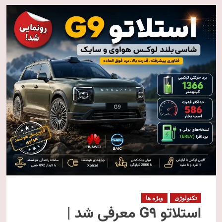
تکنولوژی
ویژه ها
استلاتو G9 معرفی شد |