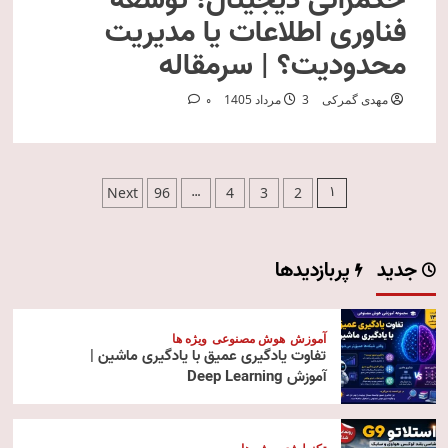
حکمرانی دیجیتال؛ توسعه
فناوری اطلاعات یا مدیریت
محدودیت؟ | سرمقاله
مهدی گمرکی
3 مرداد 1405
0
صفحه‌بندی
…
1
Next
96
4
3
2
نوشته‌ها
جدید
پربازدیدها
آموزش
هوش مصنوعی
ویژه ها
تفاوت یادگیری عمیق با یادگیری ماشین |
آموزش Deep Learning