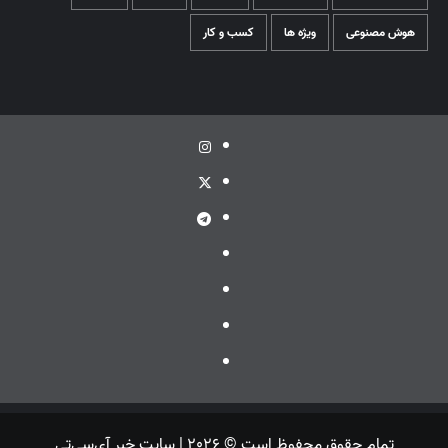
هوش مصنوعی
ویژه ها
کسب و کار
اینستاگرام
توئیتر
تلگرام
ویراستی
گپ
ایتا
بله
تمام حقوق محفوظ است © 2026 | سایت خبر آی‌سی‌تی