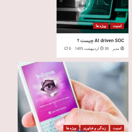
امنیت
ویژه ها
AI driven SOC چیست ؟
مدیر
30 اردیبهشت 1405
0
امنیت
زندگی و فناوری
ویژه ها