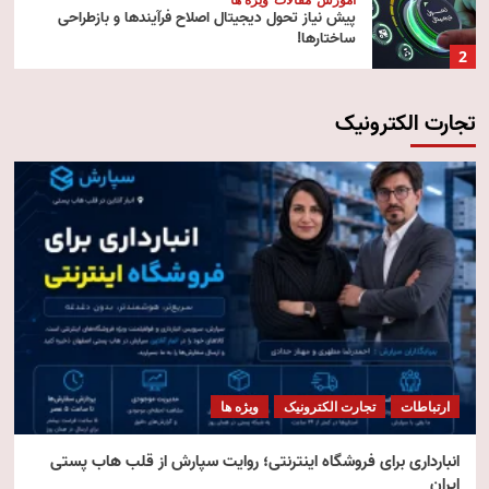
پیش‌ نیاز تحول دیجیتال اصلاح فرآیندها و بازطراحی
ساختارها!
2
تجارت الکترونیک
آموزش
تکنولوژی
مقالات
رایانش ابری (Cloud Computing)
3
تکنولوژی
مقالات
ویژه ها
هوش مصنوعی استنتاجی
4
امنیت
مقالات
ویژه ها
امنیت فناوری اطلاعات
ارتباطات
تجارت الکترونیک
ویژه ها
5
انبارداری برای فروشگاه اینترنتی؛ روایت سپارش از قلب هاب پستی
ایران