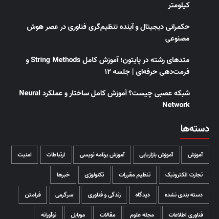
کیلومتر
حکمرانی دیجیتال و آینده تنظیم‌گری فناوری در عصر هوش
مصنوعی
متدهای رشته در پایتون؛ آموزش کامل String Methods و
فرمت‌دهی حرفه‌ای | جلسه ۱۲
شبکه عصبی چیست؟ آموزش کامل ساختار و عملکرد Neural
Network
دسته‌ها
آموزش
آموزش بازاریابی
آموزش برنامه نویسی
ارتباطات
امنیت
تجارت الکترونیک
تنظیم مقررات
تکنولوژی
خبرها
دسته بندی نشده
دیدگاه
زندگی و فناوری
سرگرمی
فرامتن
فناوری اطلاعات
مجله علوم
مقالات
موبایل
نوآورانه