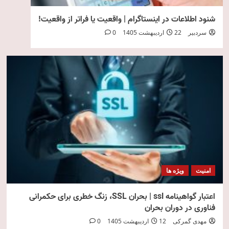
شنود اطلاعات در اینستاگرام | واقعیت یا فراتر از واقعیت!
سردبیر
22 اردیبهشت 1405
0
امنیت
ویژه ها
اعتبار گواهینامه ssl | بحران SSL، زنگ خطری برای حکمرانی
فناوری در دوران بحران
مهدی گمرکی
12 اردیبهشت 1405
0