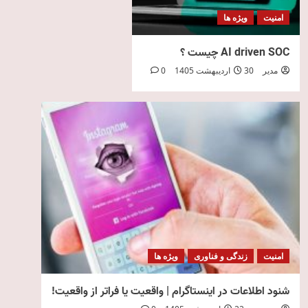
امنیت
ویژه ها
AI driven SOC چیست ؟
مدیر
30 اردیبهشت 1405
0
امنیت
زندگی و فناوری
ویژه ها
شنود اطلاعات در اینستاگرام | واقعیت یا فراتر از واقعیت!