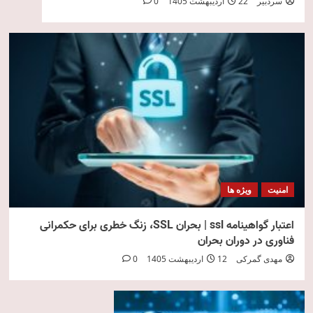
سردبیر
22 اردیبهشت 1405
0
امنیت
ویژه ها
اعتبار گواهینامه ssl | بحران SSL، زنگ خطری برای حکمرانی
فناوری در دوران بحران
مهدی گمرکی
12 اردیبهشت 1405
0