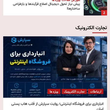
پیش‌ نیاز تحول دیجیتال اصلاح فرآیندها و بازطراحی
ساختارها!
2
تجارت الکترونیک
آموزش
تکنولوژی
مقالات
رایانش ابری (Cloud Computing)
3
تکنولوژی
مقالات
ویژه ها
هوش مصنوعی استنتاجی
4
امنیت
مقالات
ویژه ها
امنیت فناوری اطلاعات
ارتباطات
تجارت الکترونیک
ویژه ها
5
انبارداری برای فروشگاه اینترنتی؛ روایت سپارش از قلب هاب پستی
ایران