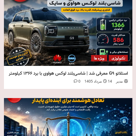
تکنولوژی
ویژه ها
استلاتو G9 معرفی شد | شاسی‌بلند لوکس هواوی با برد ۱۳۶۶ کیلومتر
مدیر
14 مرداد 1405
0