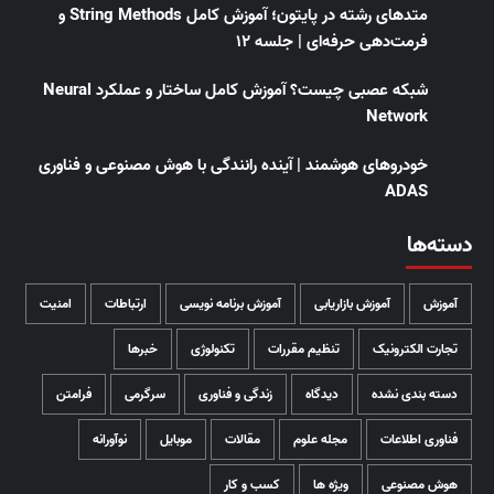
متدهای رشته در پایتون؛ آموزش کامل String Methods و
فرمت‌دهی حرفه‌ای | جلسه ۱۲
شبکه عصبی چیست؟ آموزش کامل ساختار و عملکرد Neural
Network
خودروهای هوشمند | آینده رانندگی با هوش مصنوعی و فناوری
ADAS
دسته‌ها
آموزش
آموزش بازاریابی
آموزش برنامه نویسی
ارتباطات
امنیت
تجارت الکترونیک
تنظیم مقررات
تکنولوژی
خبرها
دسته بندی نشده
دیدگاه
زندگی و فناوری
سرگرمی
فرامتن
فناوری اطلاعات
مجله علوم
مقالات
موبایل
نوآورانه
هوش مصنوعی
ویژه ها
کسب و کار