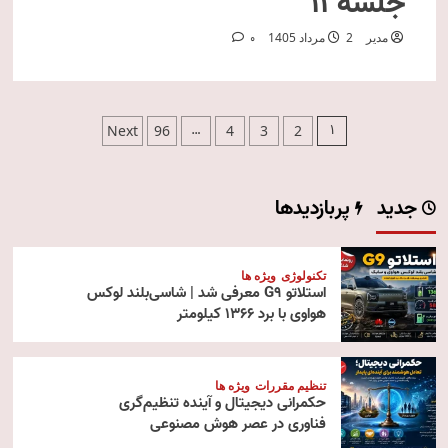
جلسه ۱۱
مدیر
2 مرداد 1405
0
صفحه‌بندی
…
1
Next
96
4
3
2
نوشته‌ها
جدید
پربازدیدها
تکنولوژی
ویژه ها
استلاتو G9 معرفی شد | شاسی‌بلند لوکس
هواوی با برد ۱۳۶۶ کیلومتر
تنظیم مقررات
ویژه ها
حکمرانی دیجیتال و آینده تنظیم‌گری
فناوری در عصر هوش مصنوعی