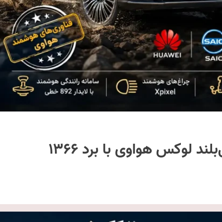
استلاتو G9 معرفی شد | شاسی‌بلند لوکس هواوی با برد ۱۳۶۶