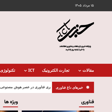
Ski
15 مرداد 1405
t
conten
مقالات
تجارت الکترونیک
ICT
تکنولوژی 
جیتال و آینده تنظیم‌گری فناوری در عصر هوش مصنوعی
استلاتو G9 معرفی شد | شاسی‌
خبرهای داغ فناوری
فناوری
ویژه ها