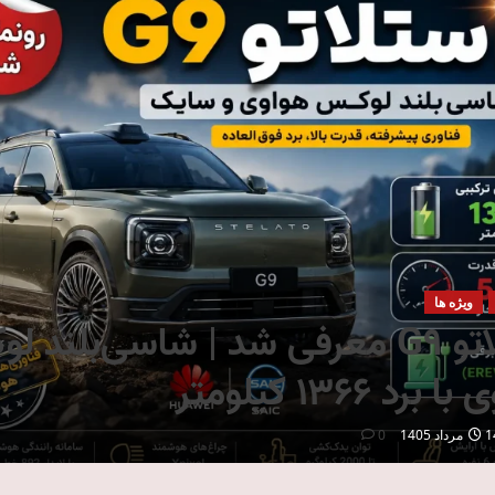
ویژه ها
استلاتو G9 معرفی شد | شاسی‌بلند 
برد ۱۳۶۶ کیلومتر
داد 1405
0