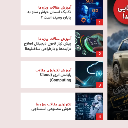
آموزش
مقالات
ویژه ها
تکنیک آسمان خراش سئو به
پایان رسیده است ؟
1
آموزش
مقالات
ویژه ها
پیش‌ نیاز تحول دیجیتال اصلاح
فرآیندها و بازطراحی ساختارها!
2
آموزش
تکنولوژی
مقالات
رایانش ابری (Cloud
تنظیم مقررات
ویژه ها
Computing)
لوکس
حکمرانی دیجیتال و آینده ت
3
فناوری در عصر هوش مصنو
تکنولوژی
مقالات
ویژه ها
هوش مصنوعی استنتاجی
مهدی گمرکی
10 مرداد 1405
0
4