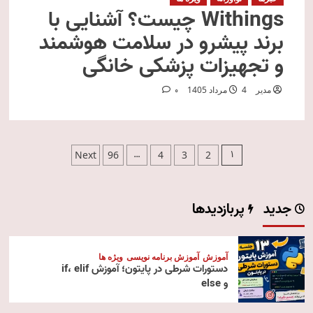
Withings چیست؟ آشنایی با
برند پیشرو در سلامت هوشمند
و تجهیزات پزشکی خانگی
مدیر
4 مرداد 1405
0
صفحه‌بندی
…
1
Next
96
4
3
2
نوشته‌ها
جدید
پربازدیدها
آموزش
آموزش برنامه نویسی
ویژه ها
دستورات شرطی در پایتون؛ آموزش if، elif
و else