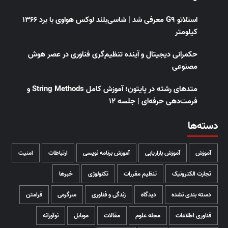
استلاتو G9 معرفی شد | شاسی‌بلند لوکس هواوی با برد ۱۳۶۶
کیلومتر
حکمرانی دیجیتال و آینده تنظیم‌گری فناوری در عصر هوش
مصنوعی
متدهای رشته در پایتون؛ آموزش کامل String Methods و
فرمت‌دهی حرفه‌ای | جلسه ۱۲
دسته‌ها
آموزش
آموزش بازاریابی
آموزش برنامه نویسی
ارتباطات
امنیت
تجارت الکترونیک
تنظیم مقررات
تکنولوژی
خبرها
دسته بندی نشده
دیدگاه
زندگی و فناوری
سرگرمی
فرامتن
فناوری اطلاعات
مجله علوم
مقالات
موبایل
نوآورانه