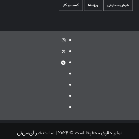
هوش مصنوعی
ویژه ها
کسب و کار
اینستاگرام
توئیتر
تلگرام
ویراستی
گپ
ایتا
بله
تمام حقوق محفوظ است © 2026 | سایت خبر آی‌سی‌تی