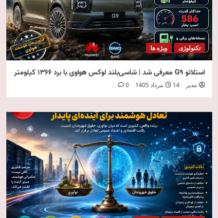
تکنولوژی
ویژه ها
استلاتو G9 معرفی شد | شاسی‌بلند لوکس هواوی با برد ۱۳۶۶ کیلومتر
مدیر
14 مرداد 1405
0