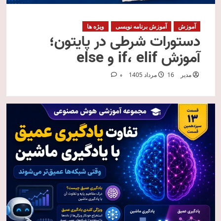
آموزش
آموزش برنامه نویسی
ویژه ها
دستورات شرطی در پایتون؛
آموزش if، elif و else
مدیر
16 مرداد 1405
0