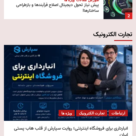
پیش‌ نیاز تحول دیجیتال اصلاح فرآیندها و بازطراحی
ساختارها!
2
تجارت الکترونیک
آموزش
تکنولوژی
مقالات
رایانش ابری (Cloud Computing)
3
تکنولوژی
مقالات
ویژه ها
هوش مصنوعی استنتاجی
4
امنیت
مقالات
ویژه ها
امنیت فناوری اطلاعات
ارتباطات
تجارت الکترونیک
ویژه ها
5
انبارداری برای فروشگاه اینترنتی؛ روایت سپارش از قلب هاب پستی
ایران