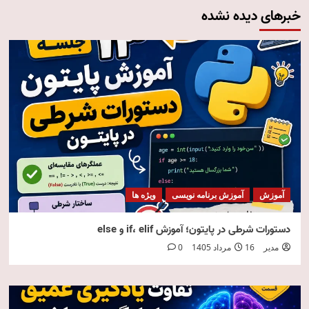
خبرهای دیده نشده
آموزش
آموزش برنامه نویسی
ویژه ها
دستورات شرطی در پایتون؛ آموزش if، elif و else
مدیر
16 مرداد 1405
0