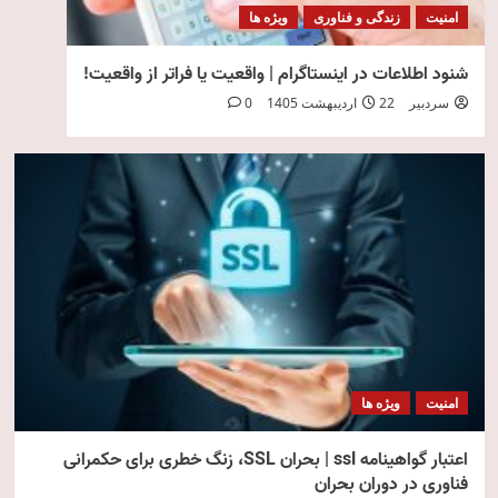
امنیت
زندگی و فناوری
ویژه ها
شنود اطلاعات در اینستاگرام | واقعیت یا فراتر از واقعیت!
سردبیر
22 اردیبهشت 1405
0
امنیت
ویژه ها
اعتبار گواهینامه ssl | بحران SSL، زنگ خطری برای حکمرانی
فناوری در دوران بحران