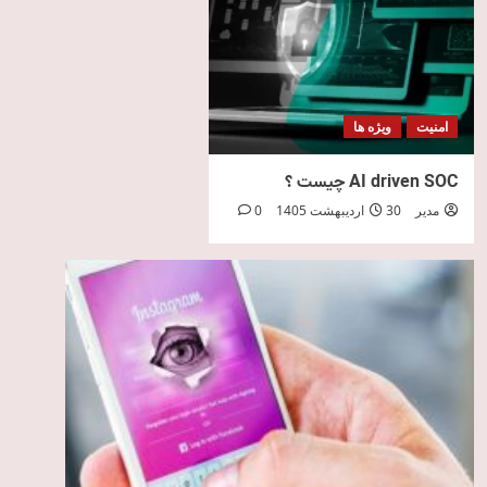
امنیت
ویژه ها
AI driven SOC چیست ؟
مدیر
30 اردیبهشت 1405
0