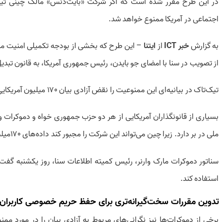
در این طرح مقرر شده است که اگر شرکت «بایت‌دنس» مالک چینی تیک‌
اجتماعی در آمریکا ممنوع خواهد شد.
به گزارش
خبر ICT
از
ایتنا
– این طرح که بخشی از بودجه تکمیلی امنیت مل
از تصویب در سنا با امضای جو بایدن، رئیس جمهوری آمریکا، به قانون تبد
تیک‌تاک در بیانیه‌ای این ممنوعیت را نقض آزادی بیان ۱۷۰ میلیون آمریکایی خواند.
بسیاری از قانونگذاران آمریکایی از هر دو حزب جمهوری خواه و دموکرات و
ملی در بر دارد. زیرا چین می‌تواند این شرکت را مجبور کند داده‌های ۱۷۰میلیون کاربر آمریکایی خود را در اختیار پکن قرار دهد.
سناتور دموکرات مارک وارنر، رئیس کمیته اطلاعات سنا، روز یکشنبه گفت د
استفاده کند.
تدوین مقررات سخت‌گیرانه‌تری برای حفظ حریم خصوصی کاربران و 
برخی از دموکرات‌ها نیز نگرانی‌های مربوط به آزادی بیان را در مورد مم