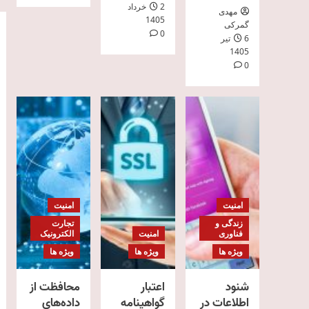
2 خرداد
مهدی
1405
گمرکی
0
6 تیر
1405
0
امنیت
امنیت
زندگی و
تجارت
فناوری
امنیت
الکترونیک
ویژه ها
ویژه ها
ویژه ها
شنود
اعتبار
محافظت از
اطلاعات در
گواهینامه
داده‌های