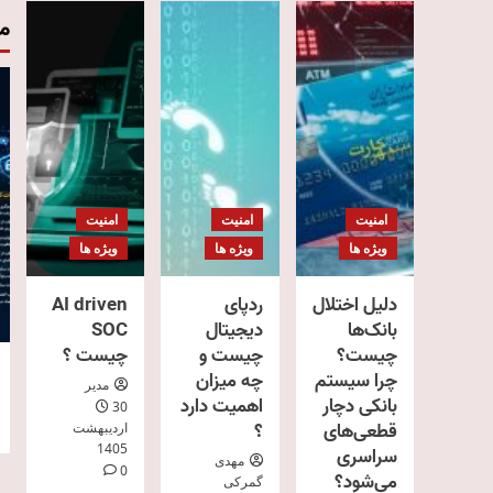
م
امنیت
امنیت
امنیت
ویژه ها
ویژه ها
ویژه ها
دلیل اختلال
ردپای
AI driven
بانک‌ها
دیجیتال
SOC
چیست؟
چیست و
چیست ؟
چرا سیستم
چه میزان
مدیر
بانکی دچار
اهمیت دارد
30
قطعی‌های
؟
اردیبهشت
1405
سراسری
مهدی
0
می‌شود؟
گمرکی