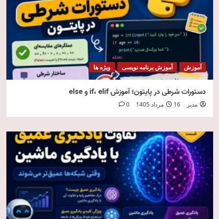
آموزش
آموزش برنامه نویسی
ویژه ها
دستورات شرطی در پایتون؛ آموزش if، elif و else
مدیر
16 مرداد 1405
0