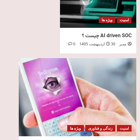
امنیت
ویژه ها
AI driven SOC چیست ؟
مدیر
30 اردیبهشت 1405
0
امنیت
زندگی و فناوری
ویژه ها