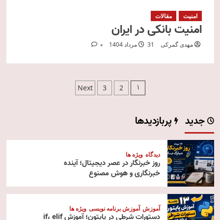
امنیت
مقالات
امنیت بانکی در ایران
مهدی گمرکی
31 مرداد 1404
0
صفحه‌بندی
1
Next
3
2
نوشته‌ها
جدید
پربازدیدها
دیدگاه
ویژه ها
روز خبرنگار در عصر دیجیتال؛ آینده
خبرنگاری و هوش مصنوع
آموزش
آموزش برنامه نویسی
ویژه ها
دستورات شرطی در پایتون؛ آموزش if، elif