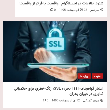
شنود اطلاعات در اینستاگرام | واقعیت یا فراتر از واقعیت!
سردبیر
22 اردیبهشت 1405
0
امنیت
ویژه ها
اعتبار گواهینامه ssl | بحران SSL، زنگ خطری برای حکمرانی
فناوری در دوران بحران
مهدی گمرکی
12 اردیبهشت 1405
0