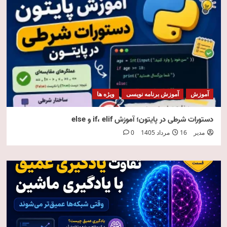
آموزش
آموزش برنامه نویسی
ویژه ها
دستورات شرطی در پایتون؛ آموزش if، elif و else
مدیر
16 مرداد 1405
0