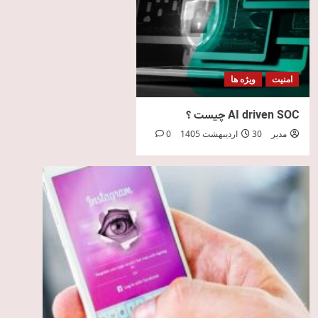
امنیت
ویژه ها
AI driven SOC چیست ؟
مدیر
30 اردیبهشت 1405
0