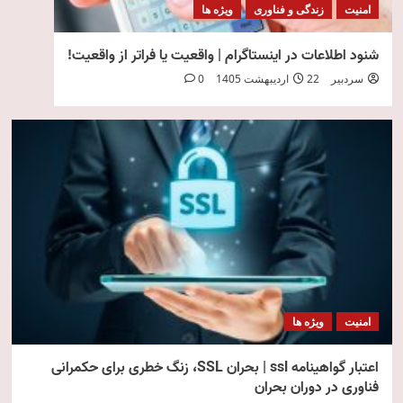
امنیت
زندگی و فناوری
ویژه ها
شنود اطلاعات در اینستاگرام | واقعیت یا فراتر از واقعیت!
سردبیر
22 اردیبهشت 1405
0
امنیت
ویژه ها
اعتبار گواهینامه ssl | بحران SSL، زنگ خطری برای حکمرانی
فناوری در دوران بحران