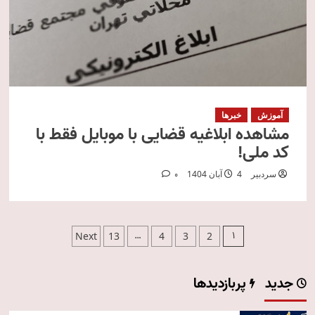
آموزش
خبرها
مشاهده ابلاغیه قضایی با موبایل فقط با
کد ملی!
سردبیر
4 آبان 1404
0
صفحه‌بندی
…
1
Next
13
4
3
2
نوشته‌ها
جدید
پربازدیدها