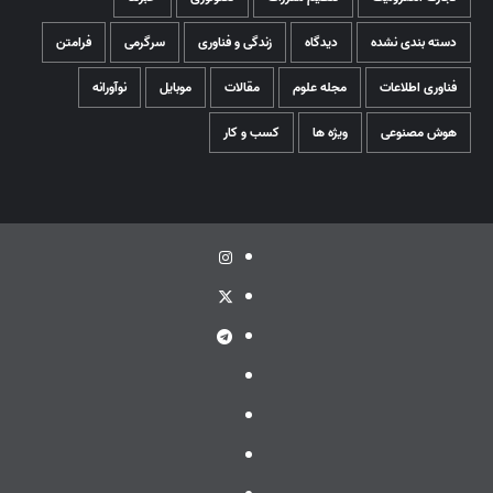
دسته بندی نشده
دیدگاه
زندگی و فناوری
سرگرمی
فرامتن
فناوری اطلاعات
مجله علوم
مقالات
موبایل
نوآورانه
هوش مصنوعی
ویژه ها
کسب و کار
اینستاگرام
توئیتر
تلگرام
ویراستی
گپ
ایتا