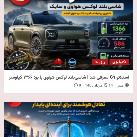
تکنولوژی
ویژه ها
استلاتو G9 معرفی شد | شاسی‌بلند لوکس هواوی با برد ۱۳۶۶ کیلومتر
مدیر
14 مرداد 1405
0