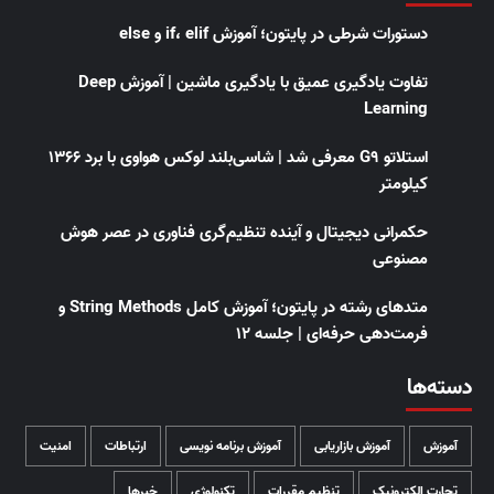
دستورات شرطی در پایتون؛ آموزش if، elif و else
تفاوت یادگیری عمیق با یادگیری ماشین | آموزش Deep
Learning
استلاتو G9 معرفی شد | شاسی‌بلند لوکس هواوی با برد ۱۳۶۶
کیلومتر
حکمرانی دیجیتال و آینده تنظیم‌گری فناوری در عصر هوش
مصنوعی
متدهای رشته در پایتون؛ آموزش کامل String Methods و
فرمت‌دهی حرفه‌ای | جلسه ۱۲
دسته‌ها
آموزش
آموزش بازاریابی
آموزش برنامه نویسی
ارتباطات
امنیت
تجارت الکترونیک
تنظیم مقررات
تکنولوژی
خبرها