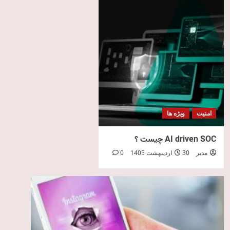
امنیت
ویژه ها
AI driven SOC چیست ؟
مدیر
30 اردیبهشت 1405
0