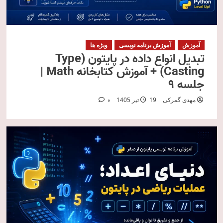
آموزش
آموزش برنامه نویسی
ویژه ها
تبدیل انواع داده در پایتون (Type
Casting) + آموزش کتابخانه Math |
جلسه ۹
مهدی گمرکی
19 تیر 1405
0