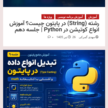
آموزش
آموزش برنامه نویسی
ویژه ها
رشته (String) در پایتون چیست؟ آموزش
انواع کوتیشن در Python | جلسه دهم
مهدی گمرکی
26 تیر 1405
0