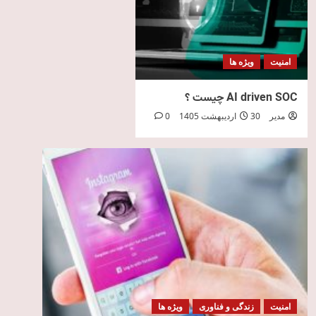
امنیت
ویژه ها
AI driven SOC چیست ؟
مدیر
30 اردیبهشت 1405
0
امنیت
زندگی و فناوری
ویژه ها