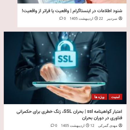
شنود اطلاعات در اینستاگرام | واقعیت یا فراتر از واقعیت!
سردبیر
22 اردیبهشت 1405
0
امنیت
ویژه ها
اعتبار گواهینامه ssl | بحران SSL، زنگ خطری برای حکمرانی
فناوری در دوران بحران
مهدی گمرکی
12 اردیبهشت 1405
0