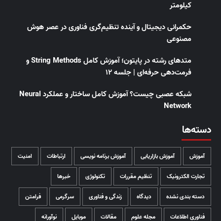
کیلومتر
حکمرانی دیجیتال و آینده تنظیم‌گری فناوری در عصر هوش
مصنوعی
متدهای رشته در پایتون؛ آموزش کامل String Methods و
فرمت‌دهی حرفه‌ای | جلسه ۱۲
شبکه عصبی چیست؟ آموزش کامل ساختار و عملکرد Neural
Network
دسته‌ها
آموزش
آموزش بازاریابی
آموزش برنامه نویسی
ارتباطات
امنیت
تجارت الکترونیک
تنظیم مقررات
تکنولوژی
خبرها
دسته بندی نشده
دیدگاه
زندگی و فناوری
سرگرمی
فرامتن
فناوری اطلاعات
مجله علوم
مقالات
موبایل
نوآورانه