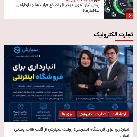
پیش‌ نیاز تحول دیجیتال اصلاح فرآیندها و بازطراحی
ساختارها!
2
تجارت الکترونیک
آموزش
تکنولوژی
مقالات
رایانش ابری (Cloud Computing)
3
تکنولوژی
مقالات
ویژه ها
هوش مصنوعی استنتاجی
4
امنیت
مقالات
ویژه ها
امنیت فناوری اطلاعات
ارتباطات
تجارت الکترونیک
ویژه ها
5
انبارداری برای فروشگاه اینترنتی؛ روایت سپارش از قلب هاب پستی
ایران