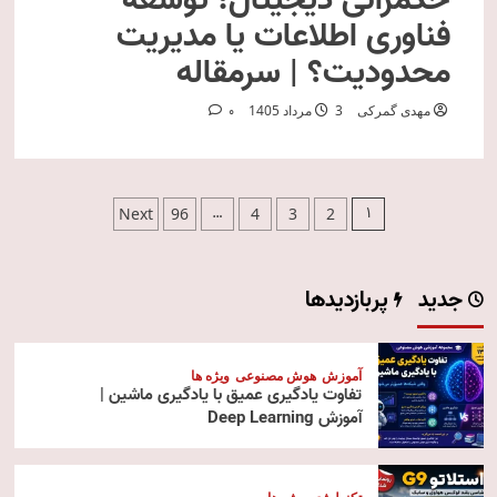
حکمرانی دیجیتال؛ توسعه
فناوری اطلاعات یا مدیریت
محدودیت؟ | سرمقاله
مهدی گمرکی
3 مرداد 1405
0
صفحه‌بندی
…
1
Next
96
4
3
2
نوشته‌ها
جدید
پربازدیدها
آموزش
هوش مصنوعی
ویژه ها
تفاوت یادگیری عمیق با یادگیری ماشین |
آموزش Deep Learning