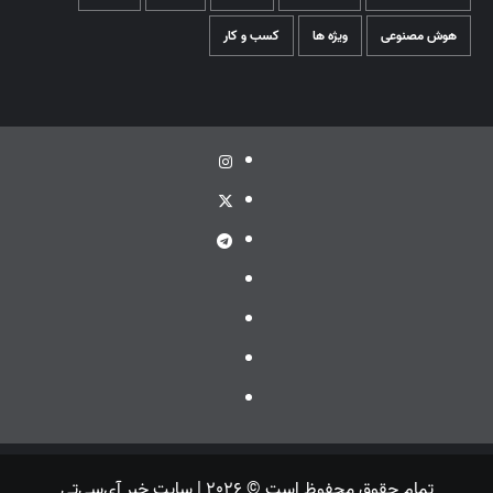
هوش مصنوعی
ویژه ها
کسب و کار
اینستاگرام
توئیتر
تلگرام
ویراستی
گپ
ایتا
بله
تمام حقوق محفوظ است © 2026 | سایت خبر آی‌سی‌تی