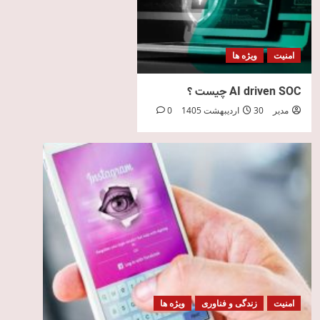
امنیت
ویژه ها
AI driven SOC چیست ؟
مدیر
30 اردیبهشت 1405
0
امنیت
زندگی و فناوری
ویژه ها