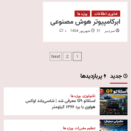
فناوری اطلاعات
ویژه ها
ابرکامپیوتر هوش مصنوعی
سردبیر
31 شهریور 1404
0
صفحه‌بندی
1
Next
2
نوشته‌ها
جدید
پربازدیدها
تکنولوژی
ویژه ها
استلاتو G9 معرفی شد | شاسی‌بلند لوکس
هواوی با برد ۱۳۶۶ کیلومتر
تنظیم مقررات
ویژه ها