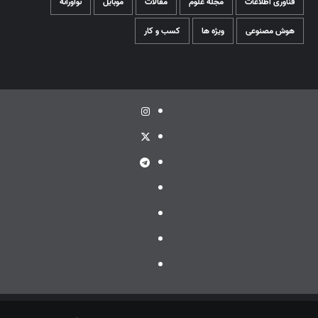
فناوری اطلاعات
مجله علوم
مقالات
موبایل
نوآورانه
هوش مصنوعی
ویژه ها
کسب و کار
اینستاگرام
توئیتر
تلگرام
ویراستی
گپ
ایتا
بله