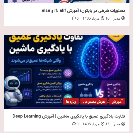
دستورات شرطی در پایتون؛ آموزش if، elif و else
مدیر
16 مرداد 1405
0
آموزش
هوش مصنوعی
ویژه ها
تفاوت یادگیری عمیق با یادگیری ماشین | آموزش Deep Learning
مدیر
15 مرداد 1405
0