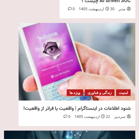
AI driven SOC چیست ؟
مدیر
30 اردیبهشت 1405
0
امنیت
زندگی و فناوری
ویژه ها
شنود اطلاعات در اینستاگرام | واقعیت یا فراتر از واقعیت!
سردبیر
22 اردیبهشت 1405
0