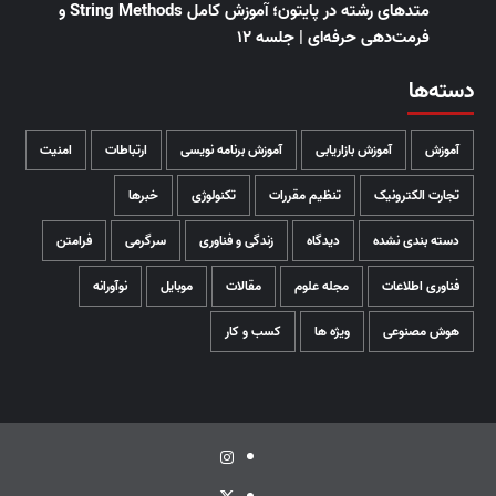
متدهای رشته در پایتون؛ آموزش کامل String Methods و
فرمت‌دهی حرفه‌ای | جلسه ۱۲
دسته‌ها
آموزش
آموزش بازاریابی
آموزش برنامه نویسی
ارتباطات
امنیت
تجارت الکترونیک
تنظیم مقررات
تکنولوژی
خبرها
دسته بندی نشده
دیدگاه
زندگی و فناوری
سرگرمی
فرامتن
فناوری اطلاعات
مجله علوم
مقالات
موبایل
نوآورانه
هوش مصنوعی
ویژه ها
کسب و کار
اینستاگرام