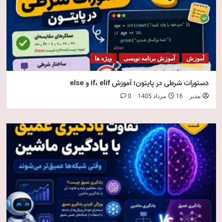
آموزش
آموزش برنامه نویسی
ویژه ها
دستورات شرطی در پایتون؛ آموزش if، elif و else
مدیر
16 مرداد 1405
0