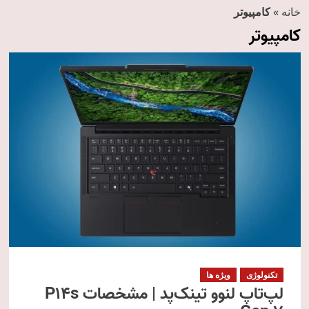
خانه
»
کامپیوتر
کامپیوتر
تکنولوژی
ویژه ها
لپ‌تاپ لنوو تینک‌پد | مشخصات P14s