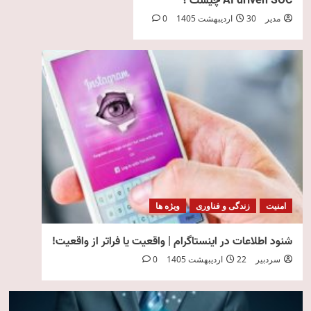
AI driven SOC چیست ؟
مدیر
30 اردیبهشت 1405
0
امنیت
زندگی و فناوری
ویژه ها
شنود اطلاعات در اینستاگرام | واقعیت یا فراتر از واقعیت!
سردبیر
22 اردیبهشت 1405
0