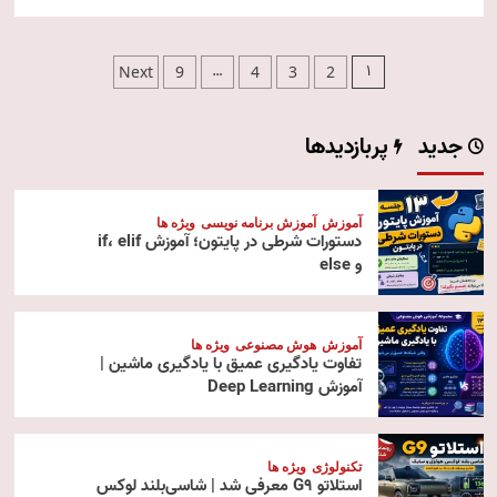
صفحه‌بندی
…
1
Next
9
4
3
2
نوشته‌ها
جدید
پربازدیدها
آموزش
آموزش برنامه نویسی
ویژه ها
دستورات شرطی در پایتون؛ آموزش if، elif
و else
آموزش
هوش مصنوعی
ویژه ها
تفاوت یادگیری عمیق با یادگیری ماشین |
آموزش Deep Learning
تکنولوژی
ویژه ها
استلاتو G9 معرفی شد | شاسی‌بلند لوکس