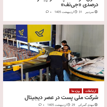
درصدی «جی‌نف»
سردبیر
31 اردیبهشت 1405
0
ارتباطات
ویژه ها
شرکت ملی پست در عصر دیجیتال
مهدی گمرکی
29 اردیبهشت 1405
0