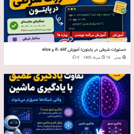
آموزش
آموزش برنامه نویسی
ویژه ها
دستورات شرطی در پایتون؛ آموزش if، elif و else
مدیر
16 مرداد 1405
0