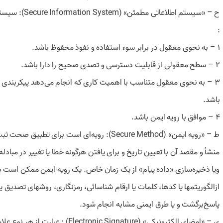
ح – «‌سیستم اطلاعاتی مطمئن» (Secure Information System): سیستم اطلاعاتی‌است که
:
1 – به نحوی معقول در برابر سوء استفاده و نفوذ محفوظ باشد.
2 – سطح معقولی از قابلیت دسترسی و تصدی صحیح را دارا باشد.
3 – به نحوی معقول متناسب با اهمیت کاری که انجام می‌دهد پیکربندی و‌سازماندهی شده
باشد.
4 – موافق با رویه ایمن باشد.
ط – «‌رویه ایمن» (Secure Method): رویه‌ای است برای تطبیق صحت ثبت «‌داده‌پیام»،
منشأ و مقصد آن با تعیین تاریخ و برای یافتن هرگونه خطا یا تغییر در مبادله
و‌یا ذخیره‌سازی «‌داده پیام» از یک زمان خاص. یک رویه ایمن ممکن است ب
از‌الگوریتمها یا کدها، کلمات یا ارقام شناسائی، رمزنگاری، روشهای تصدیق یا
پاسخ‌برگشت و یا طرق ایمنی مشابه انجام شود.
ی – «‌امضای الکترونیکی» (Electronic Signature) : عبارت از هر نوع علامت‌منضم شده