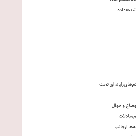
نده«‌داده
‌مبادلات
ها از‌جانب