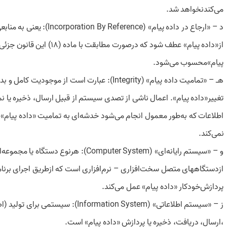
می‌کند‌نخواهد شد.
‌د – «‌ارجاع در داده پیام» (Incorporation By Reference): یعنی به منابعی خارج
از«‌داده پیام» عطف شود که درصورت مطابقت با ماده (18) این قانون جزئی از «‌داده
پیام»‌محسوب می‌شود.
‌هـ – «‌تمامیت داده پیام» (Integrity): عبارت است از موجودیت کامل و بدون
تغییر«‌داده پیام». اعمال ناشی از تصدی سیستم از قبیل ارسال، ذخیره یا 
اطلاعات که به‌طور معمول انجام می‌شود خدشه‌ای به تمامیت «‌داده پیام» 
نمی‌کند.
‌و – «‌سیستم رایانه‌ای» (Computer System): هرنوع دستگاه یا مجموعه‌ای
از‌دستگاههای متصل سخت‌افزاری – نرم‌افزاری است که ازطریق اجرای برنا
پردازش‌خودکار «‌داده پیام» عمل می‌کند.
‌ز – «‌سیستم اطلاعاتی» (Information System): سیستمی برای تولید (‌اصل‌سازی)
،‌ارسال، دریافت، ذخیره یا پردازش «‌داده پیام» است.