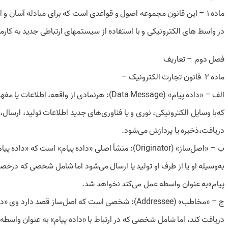
‌ماده 1 – این قانون مجموعه اصول و قواعدی است که برای مبادله آسان و ایمن‌اطلاعات
در واسط های الکترونیکی و با استفاده از سیستمهای ارتباطی جدید به کار‌می
‌فصل دوم – تعاریف
‌ماده 2 قانون تجارت الکترونیک –
‌الف – «‌داده پیام» (Data Message): هرنمادی از واقعه، اطلاعات یا مفهوم است
که‌با وسایل الکترونیکی، نوری و یا فناوری‌های جدید اطلاعات تولید، ارسال،
دریافت،‌ذخیره یا پردازش می‌شود.
ب – «‌اصل‌ساز» (Originator): منشأ اصلی «‌داده پیام» است که «‌داده پیام»
به‌وسیله او یا از طرف او تولید یا ارسال می‌شود اما شامل شخصی که درخص
پیام»‌به عنوان واسطه عمل می‌کند نخواهد شد.
ج – «‌مخاطب» (Addressee): شخصی است که اصل‌ساز قصد دارد وی «‌داده پیام»‌را
دریافت کند، اما شامل شخصی که در ارتباط با «‌داده پیام» به عنوان واسطه