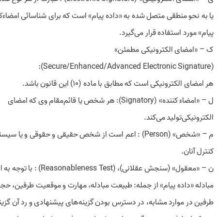
یا به نحو منطقی متصل شده به «‌داده پیام» است که برای شناسائی امضاء‌کن
پیام» مورد استفاده قرار می‌گیرد.
ک – «‌امضای الکترونیکی مطمئن»
(Secure/Enhanced/Advanced Electronic Signature):
‌هر امضای الکترونیکی است که مطابق با ماده (10) این قانون باشد.
ل – «‌امضاء کننده» (Signatory): هر شخص یا قائم‌مقام وی که امضای
الکترونیکی‌تولید می‌کند.
م – «‌شخص» (Person) : اعم است از شخص حقیقی و حقوقی و یا سیستم‌های‌رایانه‌ای تحت
کنترل آنان.
ن – «‌معقول» (‌سنجش عقلانی)، (Reasonableness Test) : با توجه به اوضاع و‌احوال
مبادله «‌داده پیام» از جمله: طبیعت مبادله، مهارت و موقعیت طرفین، حجم
طرفین در موارد مشابه، در دسترس بودن گزینه‌های پیشنهادی و رد آن گزینه‌