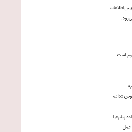
‌رود.
وص «‌داده
 عمل