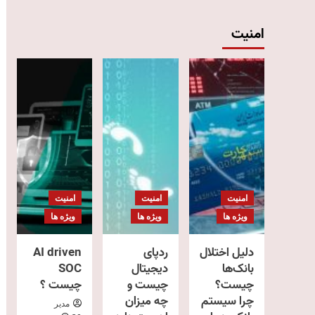
امنیت
امنیت
امنیت
امنیت
ویژه ها
ویژه ها
ویژه ها
دلیل اختلال
ردپای
AI driven
بانک‌ها
دیجیتال
SOC
چیست؟
چیست و
چیست ؟
چرا سیستم
چه میزان
مدیر