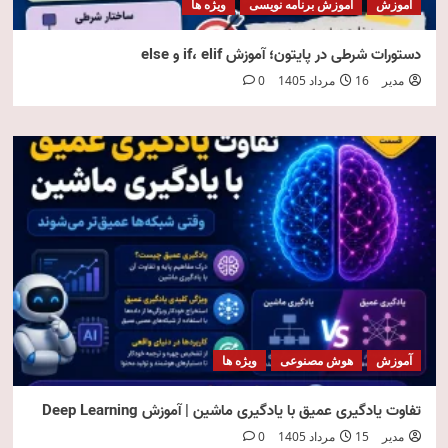
آموزش
آموزش برنامه نویسی
ویژه ها
دستورات شرطی در پایتون؛ آموزش if، elif و else
مدیر
16 مرداد 1405
0
آموزش
هوش مصنوعی
ویژه ها
تفاوت یادگیری عمیق با یادگیری ماشین | آموزش Deep Learning
مدیر
15 مرداد 1405
0