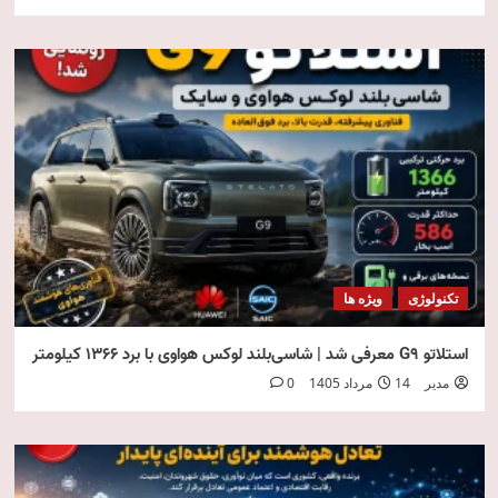
تکنولوژی
ویژه ها
استلاتو G9 معرفی شد | شاسی‌بلند لوکس هواوی با برد ۱۳۶۶ کیلومتر
مدیر
14 مرداد 1405
0