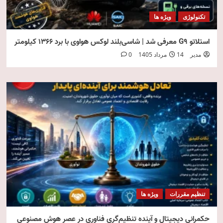
تکنولوژی
ویژه ها
استلاتو G9 معرفی شد | شاسی‌بلند لوکس هواوی با برد ۱۳۶۶ کیلومتر
مدیر
14 مرداد 1405
0
تنظیم مقررات
ویژه ها
حکمرانی دیجیتال و آینده تنظیم‌گری فناوری در عصر هوش مصنوعی