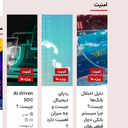
امنیت
م
امنیت
امنیت
امنیت
ویژه ها
ویژه ها
ویژه ها
دلیل اختلال
ردپای
AI driven
بانک‌ها
دیجیتال
SOC
چیست؟
چیست و
چیست ؟
چرا سیستم
چه میزان
مدیر
بانکی دچار
اهمیت دارد
30
قطعی‌های
؟
اردیبهشت