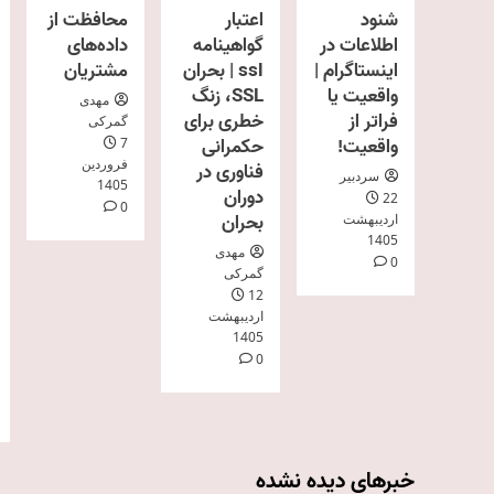
شنود
اعتبار
محافظت از
اطلاعات در
گواهینامه
داده‌های
اینستاگرام |
ssl | بحران
مشتریان
واقعیت یا
SSL، زنگ
مهدی
فراتر از
خطری برای
گمرکی
واقعیت!
حکمرانی
7
فروردین
فناوری در
سردبیر
1405
دوران
22
0
بحران
اردیبهشت
1405
مهدی
0
گمرکی
12
اردیبهشت
1405
0
خبرهای دیده نشده