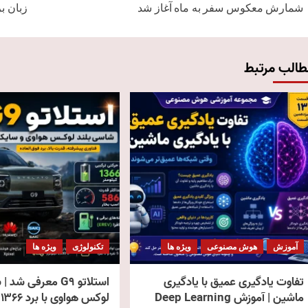
navigation
شمارش معکوس سفر به ماه آغاز شد
زبان برنامه ن
طالب مرتبط
آموزش
هوش مصنوعی
ویژه ها
تکنولوژی
ویژه ها
تفاوت یادگیری عمیق با یادگیری
استلاتو G9 معرفی ش
ماشین | آموزش Deep Learning
لوکس هواوی با برد ۱۳۶۶ کیلومتر