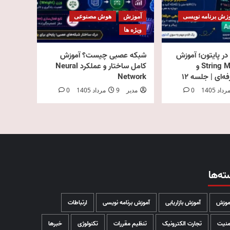
زش برنامه نویسی
آموزش
هوش مصنوعی
ویژه ها
ر پایتون؛ آموزش
شبکه عصبی چیست؟ آموزش
کامل String Methods و
کامل ساختار و عملکرد Neural
‌ای | جلسه ۱۲
Network
0
مدیر
9 مرداد 1405
0
ته‌ها
موزش
آموزش بازاریابی
آموزش برنامه نویسی
ارتباطات
منیت
تجارت الکترونیک
تنظیم مقررات
تکنولوژی
خبرها