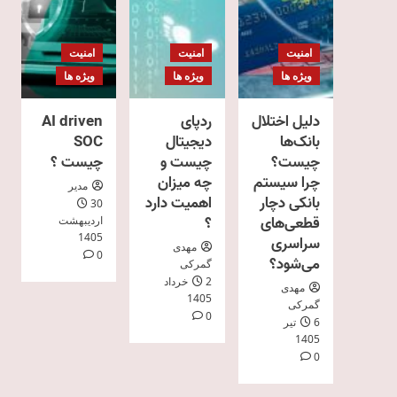
امنیت
امنیت
امنیت
ویژه ها
ویژه ها
ویژه ها
دلیل اختلال
ردپای
AI driven
بانک‌ها
دیجیتال
SOC
چیست؟
چیست و
چیست ؟
چرا سیستم
چه میزان
مدیر
بانکی دچار
اهمیت دارد
30
قطعی‌های
؟
اردیبهشت
1405
سراسری
مهدی
0
می‌شود؟
گمرکی
2 خرداد
مهدی
1405
گمرکی
0
6 تیر
1405
0