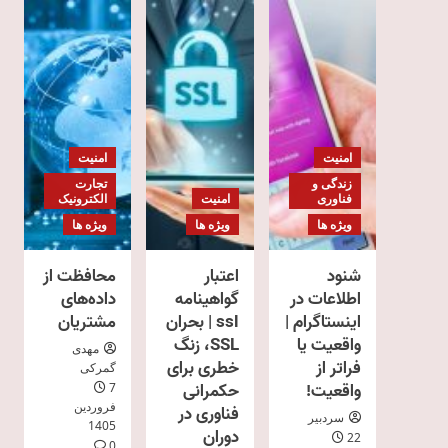
امنیت
امنیت
زندگی و
تجارت
فناوری
امنیت
الکترونیک
ویژه ها
ویژه ها
ویژه ها
شنود
اعتبار
محافظت از
اطلاعات در
گواهینامه
داده‌های
اینستاگرام |
ssl | بحران
مشتریان
واقعیت یا
SSL، زنگ
مهدی
فراتر از
خطری برای
گمرکی
واقعیت!
حکمرانی
7
فروردین
فناوری در
سردبیر
1405
دوران
22
0