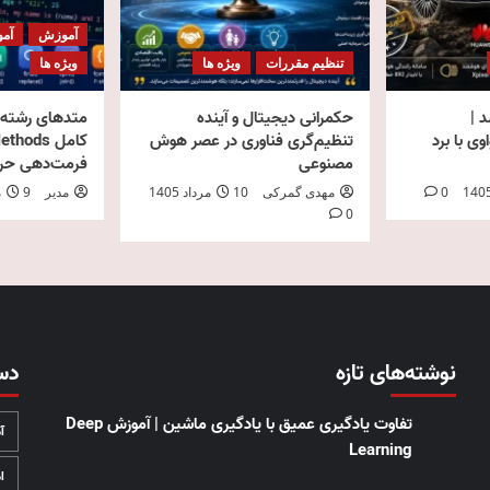
آموزش
آمو
تنظیم مقررات
ویژه ها
ویژه ها
 شد |
حکمرانی دیجیتال و آینده
متدهای رشته د
ی با برد
تنظیم‌گری فناوری در عصر هوش
مصنوعی
فرمت‌دهی حرفه
0
مهدی گمرکی
10 مرداد 1405
مدیر
9 مرداد 1405
0
نوشته‌های تازه
دس
تفاوت یادگیری عمیق با یادگیری ماشین | آموزش Deep
آ
Learning
ا