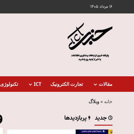
Ski
16 مرداد 1405
t
conten
مقالات
تجارت الکترونیک
ICT
تکنولوژی 
خانه
»
وبلاگ
و
جدید
پربازدیدها