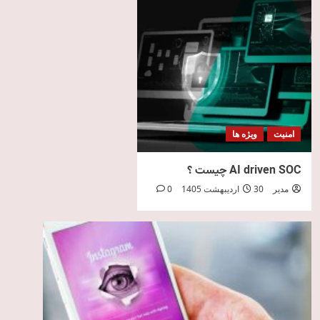
امنیت
ویژه ها
AI driven SOC چیست ؟
مدیر
30 اردیبهشت 1405
0