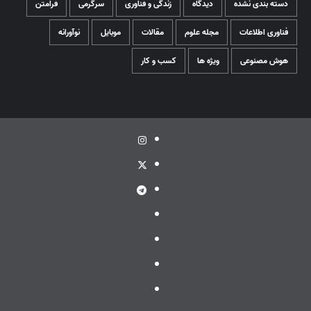
دسته بندی نشده
دیدگاه
زندگی و فناوری
سرگرمی
فرامتن
فناوری اطلاعات
مجله علوم
مقالات
موبایل
نوآورانه
هوش مصنوعی
ویژه ها
کسب و کار
اینستاگرام
توئیتر
تلگرام
ویراستی
گپ
ایتا
بله