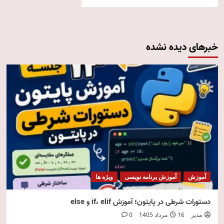
خبرهای دیده نشده
آموزش
آموزش برنامه نویسی
ویژه ها
دستورات شرطی در پایتون؛ آموزش if، elif و else
مدیر
16 مرداد 1405
0