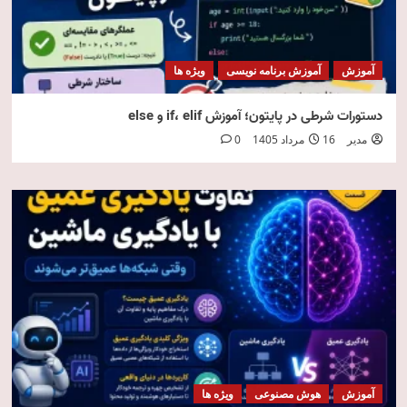
آموزش
آموزش برنامه نویسی
ویژه ها
دستورات شرطی در پایتون؛ آموزش if، elif و else
مدیر
16 مرداد 1405
0
آموزش
هوش مصنوعی
ویژه ها