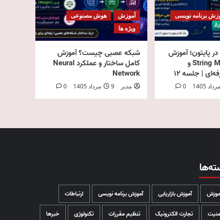
زش برنامه نویسی
آموزش
هوش مصنوعی
ویژه ها
ر پایتون؛ آموزش
شبکه عصبی چیست؟ آموزش
کامل String Methods و
کامل ساختار و عملکرد Neural
‌ای | جلسه ۱۲
Network
0
مدیر
9 مرداد 1405
0
ته‌ها
موزش
آموزش بازاریابی
آموزش برنامه نویسی
ارتباطات
منیت
تجارت الکترونیک
تنظیم مقررات
تکنولوژی
خبرها