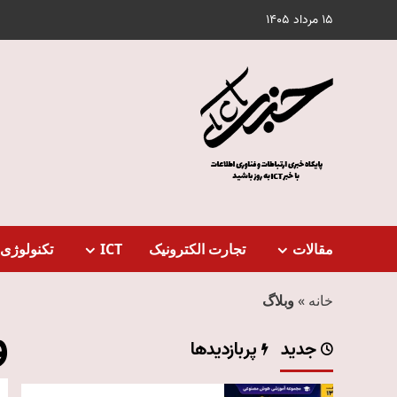
Ski
15 مرداد 1405
t
conten
مقالات
تجارت الکترونیک
ICT
تکنولوژی 
خانه
»
وبلاگ
و
جدید
پربازدیدها