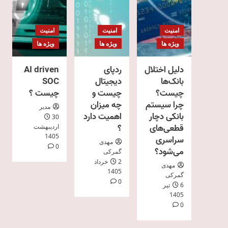
امنیت
امنیت
امنیت
ویژه ها
ویژه ها
ویژه ها
دلیل اختلال
ردپای
AI driven
بانک‌ها
دیجیتال
SOC
چیست؟
چیست و
چیست ؟
چرا سیستم
چه میزان
مدیر
بانکی دچار
اهمیت دارد
30
قطعی‌های
؟
اردیبهشت
1405
سراسری
مهدی
0
می‌شود؟
گمرکی
2 خرداد
مهدی
1405
گمرکی
0
6 تیر
1405
0