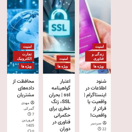
امنیت
امنیت
زندگی و
تجارت
فناوری
امنیت
الکترونیک
ویژه ها
ویژه ها
ویژه ها
شنود
اعتبار
محافظت از
اطلاعات در
گواهینامه
داده‌های
اینستاگرام |
ssl | بحران
مشتریان
واقعیت یا
SSL، زنگ
مهدی
فراتر از
خطری برای
گمرکی
واقعیت!
حکمرانی
7
فروردین
فناوری در
سردبیر
1405
دوران
22
0