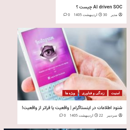
AI driven SOC چیست ؟
مدیر
30 اردیبهشت 1405
0
امنیت
زندگی و فناوری
ویژه ها
شنود اطلاعات در اینستاگرام | واقعیت یا فراتر از واقعیت!
سردبیر
22 اردیبهشت 1405
0