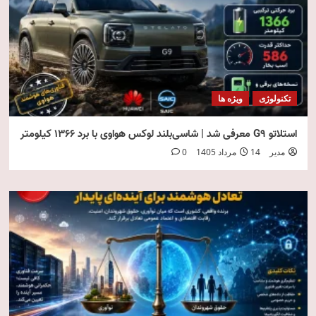
تکنولوژی
ویژه ها
استلاتو G9 معرفی شد | شاسی‌بلند لوکس هواوی با برد ۱۳۶۶ کیلومتر
مدیر
14 مرداد 1405
0