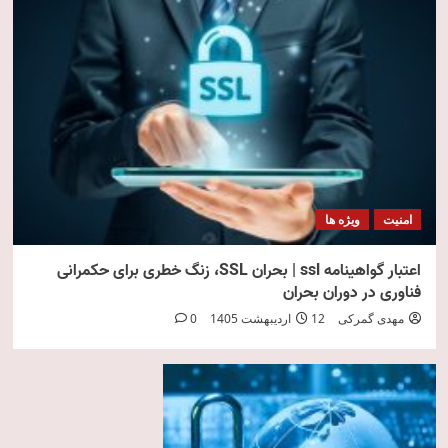
امنیت
ویژه ها
اعتبار گواهینامه ssl | بحران SSL، زنگ خطری برای حکمرانی
فناوری در دوران بحران
مهدی گمرکی
12 اردیبهشت 1405
0