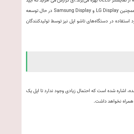
در حال حاضر، آیفون و ساعت‌های هوشمند تنها دستگاه‌های اپل هستند که از نمایشگر OLED بهره می‌برند.ای گزارش می افزاید که آیپد
OLED در سال 2024 و اندازه‌های 11 و 12.9 اینچی وارد بازار خواهد شد. همچنین LG Display و Samsung Display در حال توسعه
شو مورد استفاده در دستگاه‌های تاشو اپل نیز توسط تولیدکنندگان
ه، اشاره شده است که احتمال زیادی وجود ندارد تا اپل یک
به همراه نخواهد داشت.