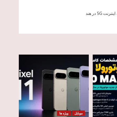
رنت 5G در هند
موبایل
ویژه ها