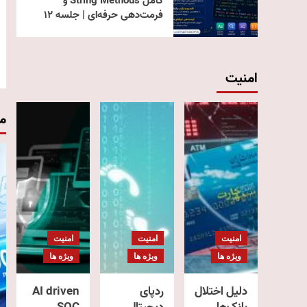
کامل String Methods و
فرمت‌دهی حرفه‌ای | جلسه ۱۲
امنیت
م
امنیت
امنیت
امنیت
ویژه ها
ویژه ها
ویژه ها
دلیل اختلال
ردپای
AI driven