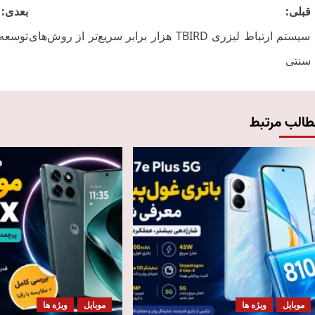
Post
قبلی:
بعدی:
navigation
سیستم ارتباط لیزری TBIRD هزار برابر سریع‌تر از روش‌های
توسعه اینت
سنتی
طالب مرتبط
موبایل
ویژه ها
موبایل
ویژه ها