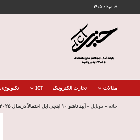
Ski
17 مرداد 1405
t
conten
مقالات
تجارت الکترونیک
ICT
تکنولوژی 
خانه
»
موبایل
»
آیپد تاشو ۱۰ اینچی اپل احتمالاً درسال ۲۰۲۵ جایگزین آیپد مینی می‌شود