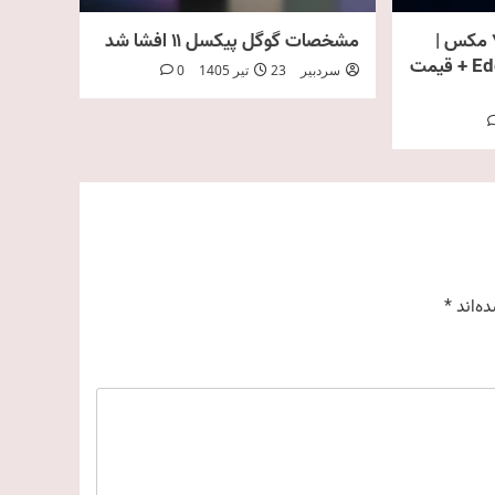
مشخصات موتورولا اج ۷۰ مکس |
مشخصات گوگل پیکسل ۱۱ افشا شد
بررسی کامل Edge 70 Max + قیمت
سردبیر
23 تیر 1405
0
ه‌اند
*