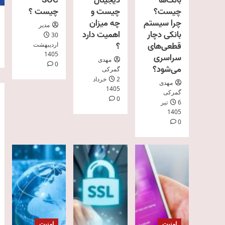
بانک‌ها
دیجیتال
SOC
چیست؟
چیست و
چیست ؟
چرا سیستم
چه میزان
مدیر
بانکی دچار
اهمیت دارد
30
قطعی‌های
؟
اردیبهشت
1405
سراسری
مهدی
0
می‌شود؟
گمرکی
2 خرداد
مهدی
1405
گمرکی
0
6 تیر
1405
0
امنیت
امنیت