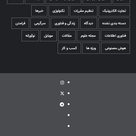
تجارت الکترونیک
تنظیم مقررات
تکنولوژی
خبرها
دسته بندی نشده
دیدگاه
زندگی و فناوری
سرگرمی
فرامتن
فناوری اطلاعات
مجله علوم
مقالات
موبایل
نوآورانه
هوش مصنوعی
ویژه ها
کسب و کار
اینستاگرام
توئیتر
تلگرام
ویراستی
گپ