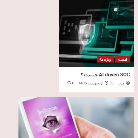
امنیت
ویژه ها
AI driven SOC چیست ؟
مدیر
30 اردیبهشت 1405
0