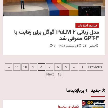
فناوری اطلاعات
مدل زبانی PaLM 2 گوگل برای رقابت با
GPT-4 معرفی شد
مدیر
21 اردیبهشت 1402
0
صفحه‌بندی
…
8
…
11
10
9
7
6
5
1
Previous
نوشته‌ها
Next
13
جدید
پربازدیدها
تکنولوژی
ویژه ها