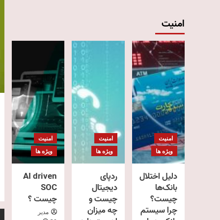
امنیت
امنیت
امنیت
امنیت
ویژه ها
ویژه ها
ویژه ها
دلیل اختلال
ردپای
AI driven
بانک‌ها
دیجیتال
SOC
چیست؟
چیست و
چیست ؟
چرا سیستم
چه میزان
مدیر