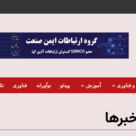
و فناوری
آموزش
ویدئو
نوآورانه
فناوری
تک
برها