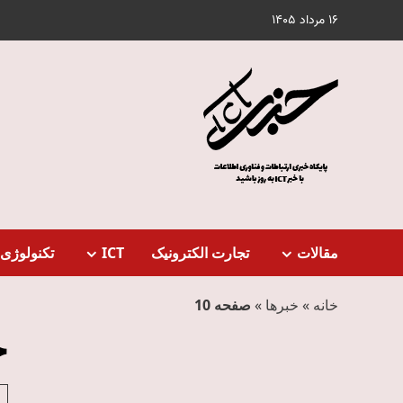
Ski
16 مرداد 1405
t
conten
مقالات
تجارت الکترونیک
ICT
تکنولوژی 
خانه
»
خبرها
»
صفحه 10
خ